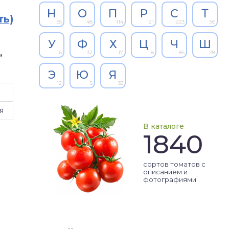
Н
О
П
Р
С
Т
ть)
55
48
114
121
223
56
У
Ф
Х
Ц
Ч
Ш
,
16
32
17
18
85
28
Э
Ю
Я
12
5
33
я
В каталоге
1840
сортов томатов с
описанием и
фотографиями