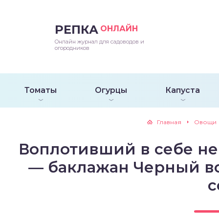
РЕПКА
ОНЛАЙН
епараты и подкормки
ращивание
траскороспелая
ннеспелый
ьтраранний
Онлайн журнал для садоводов и
огородников
ращивание
ннеспелые
ороспелая
еднеранний
ннеспелый
лезни
еднеранние
ннеспелая
еднеспелый
еднеранний
Томаты
Огурцы
Капуста
едители
еднеспелые
еднеранняя
зднеспелый
еднеспелый
Главная
Овощи
траранние
зднеспелые
еднеспелая
еднепоздний
Воплотивший в себе не
ннеспелые
еднепоздняя
зднеспелый
— баклажан Черный во
с
еднеранние
зднеспелая
еднеспелые