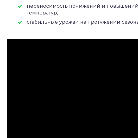
переносимость понижений и повышени
температур;
стабильные урожаи на протяжении сезона