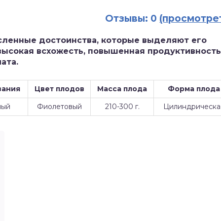
Отзывы: 0
(просмотре
исленные достоинства, которые выделяют его
 высокая всхожесть, повышенная продуктивность
ата.
вания
Цвет плодов
Масса плода
Форма плода
лый
Фиолетовый
210-300 г.
Цилиндрическа