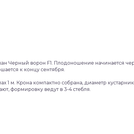
ан Черный ворон F1. Плодоношение начинается че
ршается к концу сентября.
ах 1 м. Крона компактно собрана, диаметр кустарни
ют, формировку ведут в 3-4 стебля.