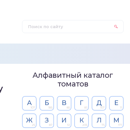
Алфавитный каталог
томатов
у
А
Б
В
Г
Д
Е
107
185
85
81
107
11
Ж
З
И
К
Л
М
25
87
51
205
75
171