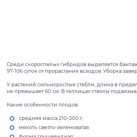
Среди скороспелых гибридов выделяется баклаж
97-106 суток от прорастания всходов. Уборка заве
У растений сильнорослые стебли, длина в предел
не превышает 60 см. В теплицах стволы подвязыва
Какие особенности плодов:
средняя масса 210-300 г;
мякоть светло-зеленоватая;
форма грушевидная;