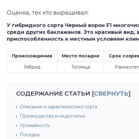
зднеспелые
Оценка, тех кто выращивал:
У гибридного сорта Черный ворон F1 многоч
среди других баклажанов. Это красивый вид,
приспособленность к местным условиям клим
Происхождение
Место посадки
Срок созре
Гибрид
Теплица
Раннеспе
СОДЕРЖАНИЕ СТАТЬИ
[
СВЕРНУТЬ
]
Описание и характеристика сорта
Преимущества и недостатки
Урожайность
Посадка