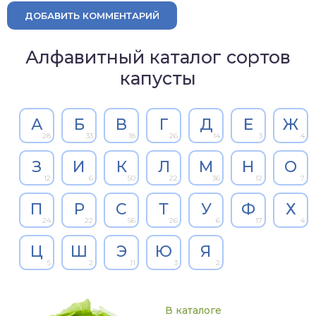
ДОБАВИТЬ КОММЕНТАРИЙ
Алфавитный каталог сортов
капусты
А
Б
В
Г
Д
Е
Ж
28
33
18
26
14
3
4
З
И
К
Л
М
Н
О
12
6
50
22
36
12
7
П
Р
С
Т
У
Ф
Х
24
22
56
26
6
17
4
Ц
Ш
Э
Ю
Я
5
2
11
3
2
В каталоге