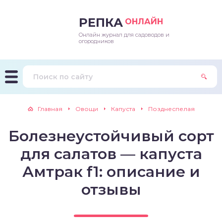
РЕПКА
ОНЛАЙН
Онлайн журнал для садоводов и
епараты и подкормки
ращивание
траскороспелая
ннеспелый
ьтраранний
огородников
ращивание
ннеспелые
ороспелая
еднеранний
ннеспелый
лезни
еднеранние
ннеспелая
еднеспелый
еднеранний
Главная
Овощи
Капуста
Позднеспелая
едители
еднеспелые
еднеранняя
зднеспелый
еднеспелый
Болезнеустойчивый сорт
траранние
зднеспелые
еднеспелая
еднепоздний
для салатов — капуста
ннеспелые
еднепоздняя
зднеспелый
Амтрак f1: описание и
отзывы
еднеранние
зднеспелая
еднеспелые