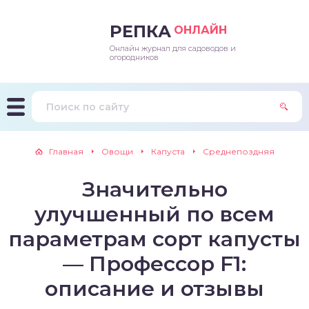
РЕПКА
ОНЛАЙН
Онлайн журнал для садоводов и
епараты и подкормки
ращивание
траскороспелая
ннеспелый
ьтраранний
огородников
ращивание
ннеспелые
ороспелая
еднеранний
ннеспелый
лезни
еднеранние
ннеспелая
еднеспелый
еднеранний
Главная
Овощи
Капуста
Среднепоздняя
едители
еднеспелые
еднеранняя
зднеспелый
еднеспелый
Значительно
траранние
зднеспелые
еднеспелая
еднепоздний
улучшенный по всем
ннеспелые
еднепоздняя
зднеспелый
параметрам сорт капусты
— Профессор F1:
еднеранние
зднеспелая
описание и отзывы
еднеспелые