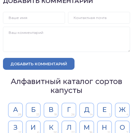
ДОБАВИТЬ КОММЕНТАРИЙ
ДОБАВИТЬ КОММЕНТАРИЙ
Алфавитный каталог сортов
капусты
А
Б
В
Г
Д
Е
Ж
28
33
18
26
14
3
4
З
И
К
Л
М
Н
О
12
6
50
22
36
12
7