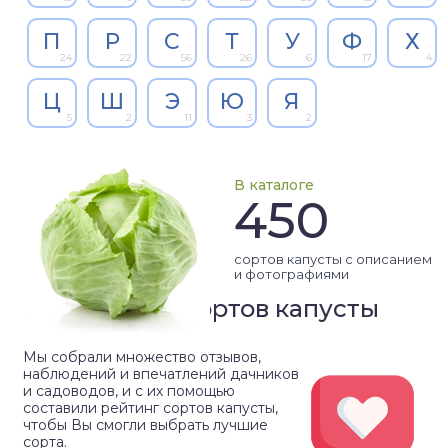
П
Р
С
Т
У
Ф
Х
24
22
56
26
6
17
4
Ц
Ш
Э
Ю
Я
5
2
11
3
2
В каталоге
450
сортов капусты с описанием
и фотографиями
Рейтинг сортов капусты
Мы собрали множество отзывов,
наблюдений и впечатлений дачников
и садоводов, и с их помощью
составили рейтинг сортов капусты,
чтобы Вы смогли выбрать лучшие
сорта.