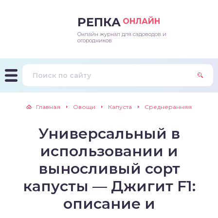
РЕПКА
ОНЛАЙН
Онлайн журнал для садоводов и
епараты и подкормки
ращивание
траскороспелая
ннеспелый
ьтраранний
огородников
ращивание
ннеспелые
ороспелая
еднеранний
ннеспелый
лезни
еднеранние
ннеспелая
еднеспелый
еднеранний
Главная
Овощи
Капуста
Среднеранняя
едители
еднеспелые
еднеранняя
зднеспелый
еднеспелый
Универсальный в
траранние
зднеспелые
еднеспелая
еднепоздний
использовании и
ннеспелые
еднепоздняя
зднеспелый
выносливый сорт
капусты — Джигит F1:
еднеранние
зднеспелая
описание и
еднеспелые