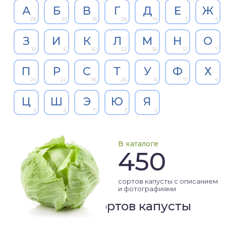
А
Б
В
Г
Д
Е
Ж
28
33
18
26
14
3
4
З
И
К
Л
М
Н
О
12
6
50
22
36
12
7
П
Р
С
Т
У
Ф
Х
24
22
56
26
6
17
4
Ц
Ш
Э
Ю
Я
5
2
11
3
2
В каталоге
450
сортов капусты с описанием
и фотографиями
Рейтинг сортов капусты