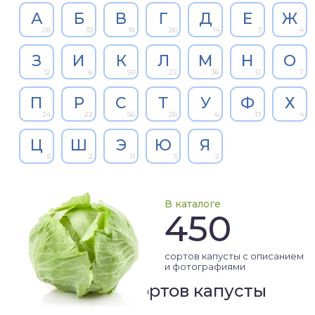
А
Б
В
Г
Д
Е
Ж
28
33
18
26
14
3
4
З
И
К
Л
М
Н
О
12
6
50
22
36
12
7
П
Р
С
Т
У
Ф
Х
24
22
56
26
6
17
4
Ц
Ш
Э
Ю
Я
5
2
11
3
2
В каталоге
450
сортов капусты с описанием
и фотографиями
Рейтинг сортов капусты