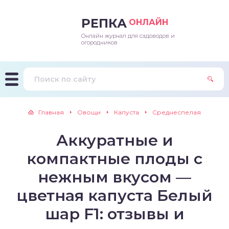
РЕПКА
ОНЛАЙН
Онлайн журнал для садоводов и
епараты и подкормки
ращивание
траскороспелая
ннеспелый
ьтраранний
огородников
ращивание
ннеспелые
ороспелая
еднеранний
ннеспелый
лезни
еднеранние
ннеспелая
еднеспелый
еднеранний
Главная
Овощи
Капуста
Среднеспелая
едители
еднеспелые
еднеранняя
зднеспелый
еднеспелый
Аккуратные и
траранние
зднеспелые
еднеспелая
еднепоздний
компактные плоды с
ннеспелые
еднепоздняя
зднеспелый
нежным вкусом —
цветная капуста Белый
еднеранние
зднеспелая
шар F1: отзывы и
еднеспелые