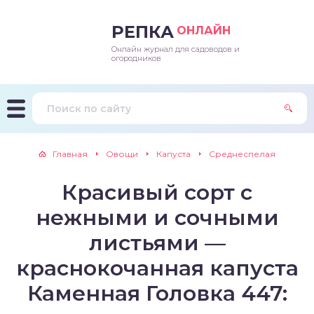
РЕПКА
ОНЛАЙН
Онлайн журнал для садоводов и
епараты и подкормки
ращивание
траскороспелая
ннеспелый
ьтраранний
огородников
ращивание
ннеспелые
ороспелая
еднеранний
ннеспелый
лезни
еднеранние
ннеспелая
еднеспелый
еднеранний
Главная
Овощи
Капуста
Среднеспелая
едители
еднеспелые
еднеранняя
зднеспелый
еднеспелый
Красивый сорт с
траранние
зднеспелые
еднеспелая
еднепоздний
нежными и сочными
ннеспелые
еднепоздняя
зднеспелый
листьями —
краснокочанная капуста
еднеранние
зднеспелая
Каменная Головка 447:
еднеспелые