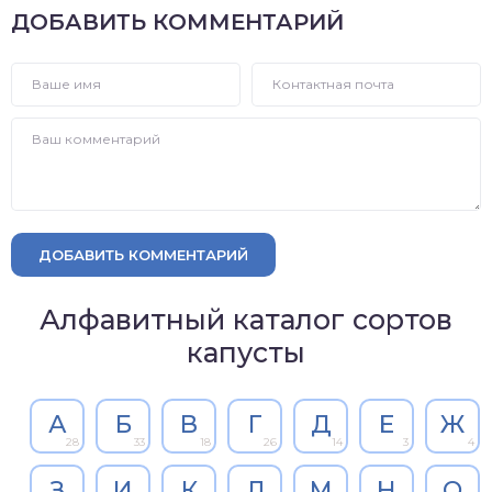
ДОБАВИТЬ КОММЕНТАРИЙ
ДОБАВИТЬ КОММЕНТАРИЙ
Алфавитный каталог сортов
капусты
А
Б
В
Г
Д
Е
Ж
28
33
18
26
14
3
4
З
И
К
Л
М
Н
О