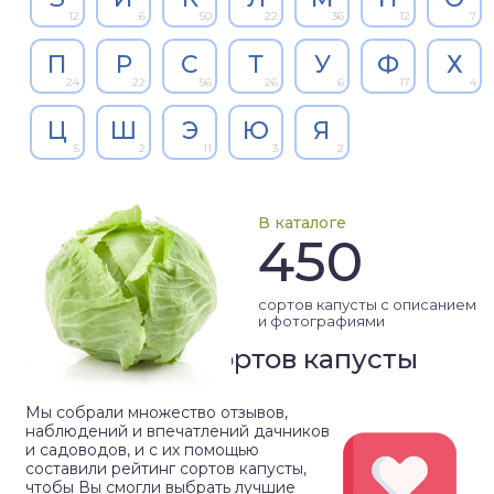
12
6
50
22
36
12
7
П
Р
С
Т
У
Ф
Х
24
22
56
26
6
17
4
Ц
Ш
Э
Ю
Я
5
2
11
3
2
В каталоге
450
сортов капусты с описанием
и фотографиями
Рейтинг сортов капусты
Мы собрали множество отзывов,
наблюдений и впечатлений дачников
и садоводов, и с их помощью
составили рейтинг сортов капусты,
чтобы Вы смогли выбрать лучшие