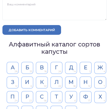
ДОБАВИТЬ КОММЕНТАРИЙ
Алфавитный каталог сортов
капусты
А
Б
В
Г
Д
Е
Ж
28
33
18
26
14
3
4
З
И
К
Л
М
Н
О
12
6
50
22
36
12
7
П
Р
С
Т
У
Ф
Х
24
22
56
26
6
17
4