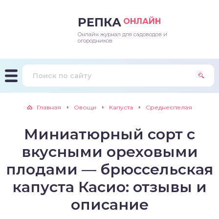
РЕПКА
ОНЛАЙН
Онлайн журнал для садоводов и
епараты и подкормки
ращивание
траскороспелая
ннеспелый
ьтраранний
огородников
ращивание
ннеспелые
ороспелая
еднеранний
ннеспелый
лезни
еднеранние
ннеспелая
еднеспелый
еднеранний
Главная
Овощи
Капуста
Среднеспелая
едители
еднеспелые
еднеранняя
зднеспелый
еднеспелый
Миниатюрный сорт с
траранние
зднеспелые
еднеспелая
еднепоздний
вкусными ореховыми
ннеспелые
еднепоздняя
зднеспелый
плодами — брюссельская
капуста Касио: отзывы и
еднеранние
зднеспелая
описание
еднеспелые