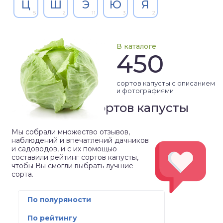
Ц
Ш
Э
Ю
Я
5
2
11
3
2
В каталоге
450
сортов капусты с описанием
и фотографиями
Рейтинг сортов капусты
Мы собрали множество отзывов,
наблюдений и впечатлений дачников
и садоводов, и с их помощью
составили рейтинг сортов капусты,
чтобы Вы смогли выбрать лучшие
сорта.
По полуряности
По рейтингу