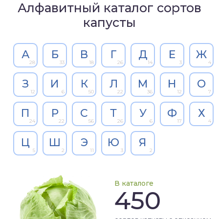
Алфавитный каталог сортов
капусты
А
Б
В
Г
Д
Е
Ж
28
33
18
26
14
3
4
З
И
К
Л
М
Н
О
12
6
50
22
36
12
7
П
Р
С
Т
У
Ф
Х
24
22
56
26
6
17
4
Ц
Ш
Э
Ю
Я
5
2
11
3
2
В каталоге
450