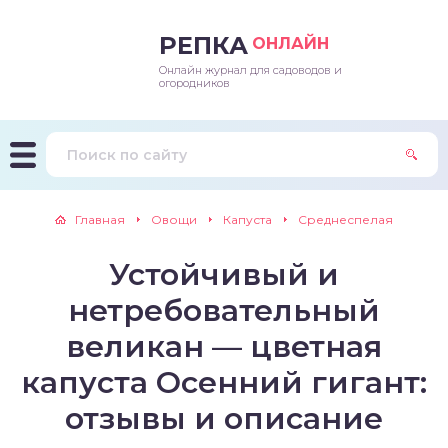
РЕПКА
ОНЛАЙН
Онлайн журнал для садоводов и
епараты и подкормки
ращивание
траскороспелая
ннеспелый
ьтраранний
огородников
ращивание
ннеспелые
ороспелая
еднеранний
ннеспелый
лезни
еднеранние
ннеспелая
еднеспелый
еднеранний
Главная
Овощи
Капуста
Среднеспелая
едители
еднеспелые
еднеранняя
зднеспелый
еднеспелый
Устойчивый и
траранние
зднеспелые
еднеспелая
еднепоздний
нетребовательный
ннеспелые
еднепоздняя
зднеспелый
великан — цветная
капуста Осенний гигант:
еднеранние
зднеспелая
отзывы и описание
еднеспелые