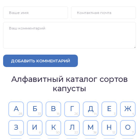
ДОБАВИТЬ КОММЕНТАРИЙ
Алфавитный каталог сортов
капусты
А
Б
В
Г
Д
Е
Ж
28
33
18
26
14
3
4
З
И
К
Л
М
Н
О
12
6
50
22
36
12
7