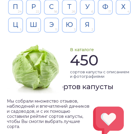
П
Р
С
Т
У
Ф
Х
24
22
56
26
6
17
4
Ц
Ш
Э
Ю
Я
5
2
11
3
2
В каталоге
450
сортов капусты с описанием
и фотографиями
Рейтинг сортов капусты
Мы собрали множество отзывов,
наблюдений и впечатлений дачников
и садоводов, и с их помощью
составили рейтинг сортов капусты,
чтобы Вы смогли выбрать лучшие
сорта.