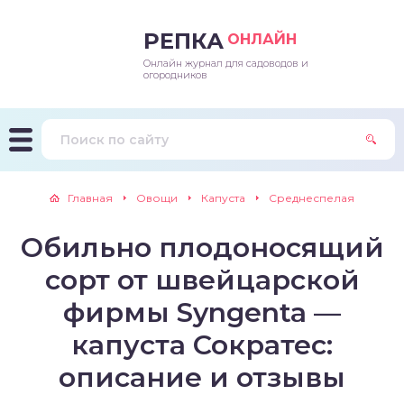
РЕПКА
ОНЛАЙН
Онлайн журнал для садоводов и
епараты и подкормки
ращивание
траскороспелая
ннеспелый
ьтраранний
огородников
ращивание
ннеспелые
ороспелая
еднеранний
ннеспелый
лезни
еднеранние
ннеспелая
еднеспелый
еднеранний
Главная
Овощи
Капуста
Среднеспелая
едители
еднеспелые
еднеранняя
зднеспелый
еднеспелый
Обильно плодоносящий
траранние
зднеспелые
еднеспелая
еднепоздний
сорт от швейцарской
ннеспелые
еднепоздняя
зднеспелый
фирмы Syngenta —
капуста Сократес:
еднеранние
зднеспелая
описание и отзывы
еднеспелые