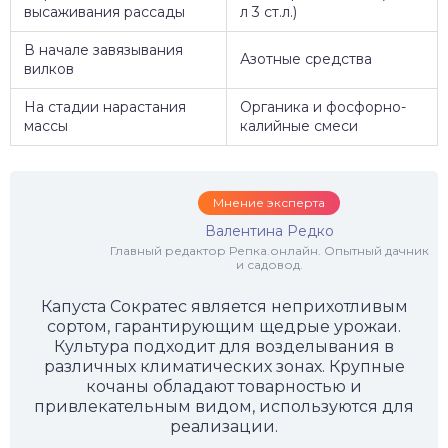
высаживания рассады
л 3 ст.л.)
В начале завязывания
Азотные средства
вилков
На стадии нарастания
Органика и фосфорно-
массы
калийные смеси
Мнение эксперта
Валентина Редко
Главный редактор Репка.онлайн. Опытный дачник
и садовод.
Капуста Сократес является неприхотливым
сортом, гарантирующим щедрые урожаи.
Культура подходит для возделывания в
различных климатических зонах. Крупные
кочаны обладают товарностью и
привлекательным видом, используются для
реализации.