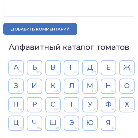
ДОБАВИТЬ КОММЕНТАРИЙ
Алфавитный каталог томатов
А
Б
В
Г
Д
Е
Ж
107
185
85
81
107
11
25
З
И
К
Л
М
Н
О
87
51
205
75
171
55
48
П
Р
С
Т
У
Ф
Х
114
121
223
56
16
32
17
Ц
Ч
Ш
Э
Ю
Я
18
85
28
12
5
33