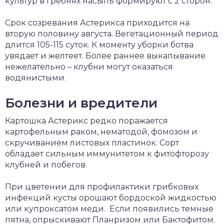
культур в гребнях насыпь формируют с 2 сторон.
Срок созревания Астерикса приходится на
вторую половину августа. Вегетационный период
длится 105-115 суток. К моменту уборки ботва
увядает и желтеет. Более раннее выкапывание
нежелательно – клубни могут оказаться
водянистыми.
Болезни и вредители
Картошка Астерикс редко поражается
картофельным раком, нематодой, фомозом и
скручиванием листовых пластинок. Сорт
обладает сильным иммунитетом к фитофторозу
клубней и побегов.
При цветении для профилактики грибковых
инфекций кусты орошают бордоской жидкостью
или купроксатом меди. Если появились темные
пятна, опрыскивают Планризом или Бактофитом.