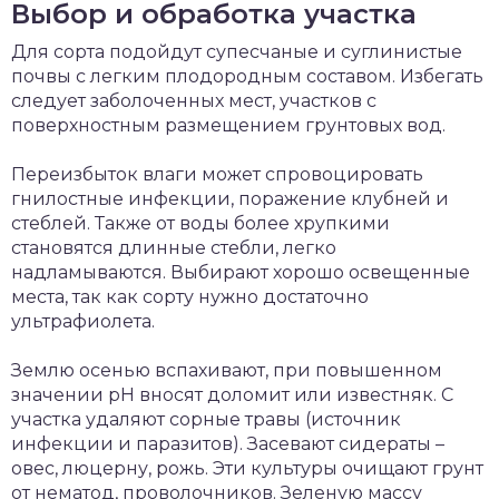
Выбор и обработка участка
Для сорта подойдут супесчаные и суглинистые
почвы с легким плодородным составом. Избегать
следует заболоченных мест, участков с
поверхностным размещением грунтовых вод.
Переизбыток влаги может спровоцировать
гнилостные инфекции, поражение клубней и
стеблей. Также от воды более хрупкими
становятся длинные стебли, легко
надламываются. Выбирают хорошо освещенные
места, так как сорту нужно достаточно
ультрафиолета.
Землю осенью вспахивают, при повышенном
значении рН вносят доломит или известняк. С
участка удаляют сорные травы (источник
инфекции и паразитов). Засевают сидераты –
овес, люцерну, рожь. Эти культуры очищают грунт
от нематод, проволочников. Зеленую массу