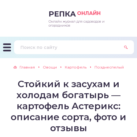
РЕПКА
ОНЛАЙН
Онлайн журнал для садоводов и
епараты и подкормки
ращивание
траскороспелая
ннеспелый
ьтраранний
огородников
ращивание
ннеспелые
ороспелая
еднеранний
ннеспелый
лезни
еднеранние
ннеспелая
еднеспелый
еднеранний
Главная
Овощи
Картофель
Позднеспелый
едители
еднеспелые
еднеранняя
зднеспелый
еднеспелый
Стойкий к засухам и
траранние
зднеспелые
еднеспелая
еднепоздний
холодам богатырь —
ннеспелые
еднепоздняя
зднеспелый
картофель Астерикс:
описание сорта, фото и
еднеранние
зднеспелая
отзывы
еднеспелые