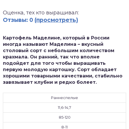
зднеспелые
Оценка, тех кто выращивал:
Отзывы: 0
(просмотреть)
Картофель Маделине, который в России
иногда называют Маделина – вкусный
столовый сорт с небольшим количеством
крахмала. Он ранний, так что вполне
подойдет для того чтобы выращивать
первую молодую картошку. Сорт обладает
хорошими товарными качествами, стабильно
завязывает клубни и редко болеет.
Раннеспелые
11,6-14,7
85-120
8-11