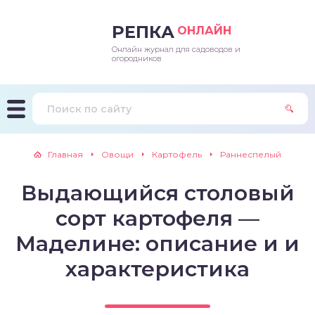
РЕПКА
ОНЛАЙН
Онлайн журнал для садоводов и
епараты и подкормки
ращивание
траскороспелая
ннеспелый
ьтраранний
огородников
ращивание
ннеспелые
ороспелая
еднеранний
ннеспелый
лезни
еднеранние
ннеспелая
еднеспелый
еднеранний
Главная
Овощи
Картофель
Раннеспелый
едители
еднеспелые
еднеранняя
зднеспелый
еднеспелый
Выдающийся столовый
траранние
зднеспелые
еднеспелая
еднепоздний
сорт картофеля —
ннеспелые
еднепоздняя
зднеспелый
Маделине: описание и и
характеристика
еднеранние
зднеспелая
еднеспелые