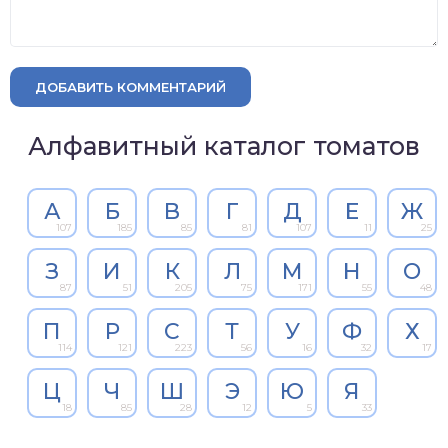
ДОБАВИТЬ КОММЕНТАРИЙ
Алфавитный каталог томатов
А
Б
В
Г
Д
Е
Ж
107
185
85
81
107
11
25
З
И
К
Л
М
Н
О
87
51
205
75
171
55
48
П
Р
С
Т
У
Ф
Х
114
121
223
56
16
32
17
Ц
Ч
Ш
Э
Ю
Я
18
85
28
12
5
33