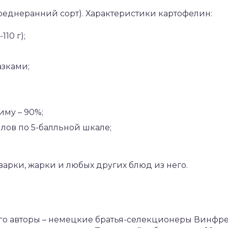
среднеранний сорт). Характеристики картофелин:
10 г);
азками;
иму – 90%;
ллов по 5-балльной шкале;
арки, жарки и любых других блюд из него.
 Его авторы – немецкие братья-селекционеры Винфр