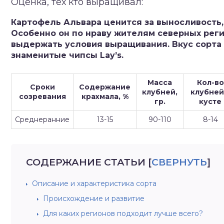
Оценка, тех кто выращивал:
зднеспелые
Картофель Альвара ценится за выносливость,
Особенно он по нраву жителям северных реги
выдержать условия выращивания. Вкус сорта 
знаменитые чипсы Lay’s.
Масса
Кол-во
Сроки
Содержание
клубней,
клубней
созревания
крахмала, %
гр.
кусте
Среднеранние
13-15
90-110
8-14
СОДЕРЖАНИЕ СТАТЬИ
[
СВЕРНУТЬ
]
Описание и характеристика сорта
Происхождение и развитие
Для каких регионов подходит лучше всего?