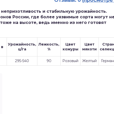
Отзывы: 0
(просмотре
 неприхотливость и стабильную урожайность.
онов России, где более уязвимые сорта могут н
тоже на высоте, ведь именно из него готовят
Урожайность,
Лежкость,
Цвет
Цвет
Стра
 в
ц/га
%
кожуры
мякоти
селек
295-540
90
Розовый
Желтый
Герман