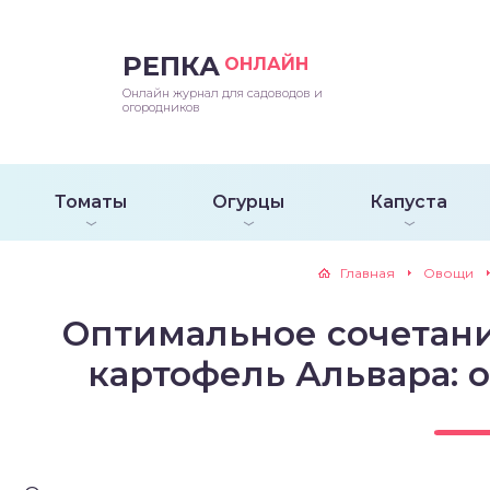
РЕПКА
ОНЛАЙН
епараты и подкормки
ращивание
траскороспелая
ннеспелый
ьтраранний
Онлайн журнал для садоводов и
огородников
ращивание
ннеспелые
ороспелая
еднеранний
ннеспелый
лезни
еднеранние
ннеспелая
еднеспелый
еднеранний
Томаты
Огурцы
Капуста
едители
еднеспелые
еднеранняя
зднеспелый
еднеспелый
Главная
Овощи
траранние
зднеспелые
еднеспелая
еднепоздний
Оптимальное сочетани
ннеспелые
еднепоздняя
зднеспелый
картофель Альвара: 
еднеранние
зднеспелая
еднеспелые