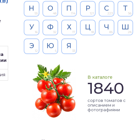
ть)
Н
О
П
Р
С
Т
55
48
114
121
223
56
е
У
Ф
Х
Ц
Ч
Ш
16
32
17
18
85
28
Э
Ю
Я
12
5
33
на
ции
ия
В каталоге
1840
сортов томатов с
описанием и
фотографиями