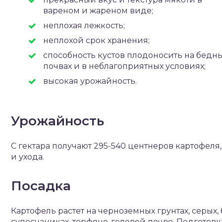
вареном и жареном виде;
неплохая лежкость;
неплохой срок хранения;
способность кустов плодоносить на бедн
почвах и в неблагоприятных условиях;
высокая урожайность.
Урожайность
С гектара получают 295-540 центнеров картофеля
и ухода.
Посадка
Картофель растет на черноземных грунтах, серых,
супесчаниках, торфяно-гелевой почве. Подготовка