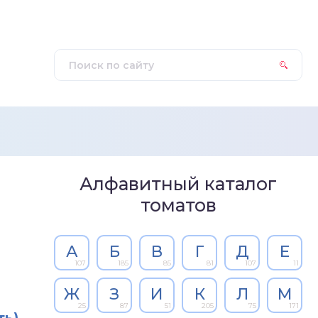
Алфавитный каталог
томатов
А
Б
В
Г
Д
Е
107
185
85
81
107
11
Ж
З
И
К
Л
М
25
87
51
205
75
171