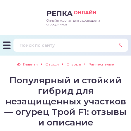
РЕПКА
ОНЛАЙН
Онлайн журнал для садоводов и
епараты и подкормки
ращивание
траскороспелая
ннеспелый
ьтраранний
огородников
ращивание
ннеспелые
ороспелая
еднеранний
ннеспелый
лезни
еднеранние
ннеспелая
еднеспелый
еднеранний
Главная
Овощи
Огурцы
Раннеспелые
едители
еднеспелые
еднеранняя
зднеспелый
еднеспелый
Популярный и стойкий
траранние
зднеспелые
еднеспелая
еднепоздний
гибрид для
ннеспелые
еднепоздняя
зднеспелый
незащищенных участков
— огурец Трой F1: отзывы
еднеранние
зднеспелая
и описание
еднеспелые