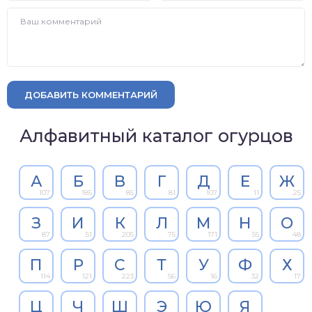
ДОБАВИТЬ КОММЕНТАРИЙ
Алфавитный каталог огурцов
А
Б
В
Г
Д
Е
Ж
107
185
85
81
107
11
25
З
И
К
Л
М
Н
О
87
51
205
75
171
55
48
П
Р
С
Т
У
Ф
Х
114
121
223
56
16
32
17
Ц
Ч
Ш
Э
Ю
Я