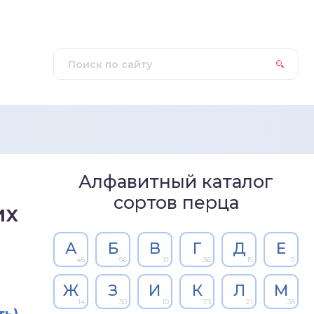
Алфавитный каталог
сортов перца
их
А
Б
В
Г
Д
Е
48
56
31
36
15
7
Ж
З
И
К
Л
М
14
30
10
73
21
38