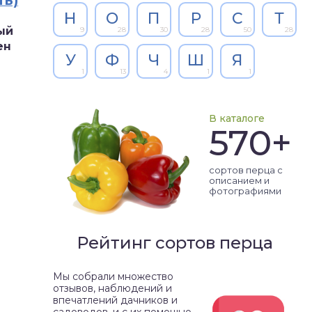
ть)
Н
О
П
Р
С
Т
ый
9
28
30
28
50
28
ен
У
Ф
Ч
Ш
Я
1
13
4
1
1
В каталоге
570+
сортов перца с
описанием и
фотографиями
Рейтинг сортов перца
Мы собрали множество
отзывов, наблюдений и
впечатлений дачников и