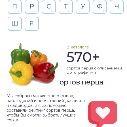
П
Р
С
Т
У
Ф
Ч
30
28
50
28
1
13
4
Ш
Я
1
1
В каталоге
570+
сортов перца с описанием и
фотографиями
Рейтинг сортов перца
Мы собрали множество отзывов,
наблюдений и впечатлений дачников
и садоводов, и с их помощью
составили рейтинг сортов перца,
чтобы Вы смогли выбрать лучшие
сорта.