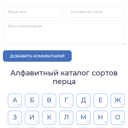
ДОБАВИТЬ КОММЕНТАРИЙ
Алфавитный каталог сортов
перца
А
Б
В
Г
Д
Е
Ж
48
56
31
36
15
7
14
З
И
К
Л
М
Н
О
30
10
73
21
38
9
28