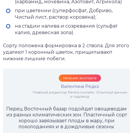
(карбамид, мочевина, Азотовит, Агрикола)
при цветении (суперфосфат, Добриво,
Чистый лист, раствор коровяка);
на стадии налива и созревания (сульфат
калия, древесная зола).
Сорту положена формировка в 2 ствола. Для этого
удаляют 1 коронный цветок, прищипывают
нижние лишние побеги.
Мнение эксперта
Валентина Редко
Главный редактор Репка.онлайн. Опытный дачник
и садовод.
Перец Восточный базар подойдет овощеводам
из разных климатических зон. Пластичный сорт
хорошо завязывает плоды в жару, при
похолоданиях и в дождливые сезоны.