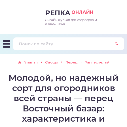
РЕПКА
ОНЛАЙН
Онлайн журнал для садоводов и
епараты и подкормки
ращивание
траскороспелая
ннеспелый
ьтраранний
огородников
ращивание
ннеспелые
ороспелая
еднеранний
ннеспелый
лезни
еднеранние
ннеспелая
еднеспелый
еднеранний
Главная
Овощи
Перец
Раннеспелый
едители
еднеспелые
еднеранняя
зднеспелый
еднеспелый
Молодой, но надежный
траранние
зднеспелые
еднеспелая
еднепоздний
сорт для огородников
ннеспелые
еднепоздняя
зднеспелый
всей страны — перец
Восточный базар:
еднеранние
зднеспелая
характеристика и
еднеспелые