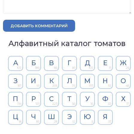
ДОБАВИТЬ КОММЕНТАРИЙ
Алфавитный каталог томатов
А
Б
В
Г
Д
Е
Ж
107
185
85
81
107
11
25
З
И
К
Л
М
Н
О
87
51
205
75
171
55
48
П
Р
С
Т
У
Ф
Х
114
121
223
56
16
32
17
Ц
Ч
Ш
Э
Ю
Я
18
85
28
12
5
33