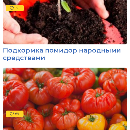
121
Подкормка помидор народными
средствами
69