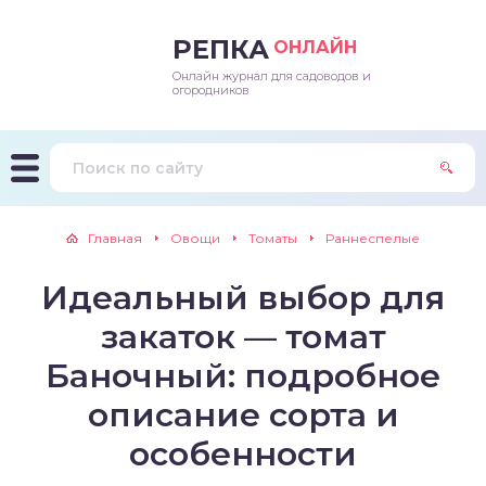
РЕПКА
ОНЛАЙН
Онлайн журнал для садоводов и
епараты и подкормки
ращивание
траскороспелая
ннеспелый
ьтраранний
огородников
ращивание
ннеспелые
ороспелая
еднеранний
ннеспелый
лезни
еднеранние
ннеспелая
еднеспелый
еднеранний
Главная
Овощи
Томаты
Раннеспелые
едители
еднеспелые
еднеранняя
зднеспелый
еднеспелый
Идеальный выбор для
траранние
зднеспелые
еднеспелая
еднепоздний
закаток — томат
ннеспелые
еднепоздняя
зднеспелый
Баночный: подробное
описание сорта и
еднеранние
зднеспелая
особенности
еднеспелые