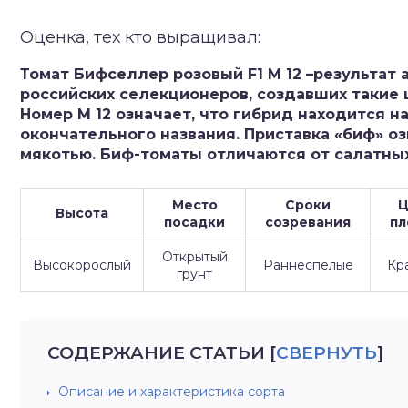
зднеспелые
Оценка, тех кто выращивал:
Томат Бифселлер розовый F1 М 12 –результат
российских селекционеров, создавших такие
Номер М 12 означает, что гибрид находится 
окончательного названия. Приставка «биф» о
мякотью. Биф-томаты отличаются от салатны
Место
Сроки
Ц
Высота
посадки
созревания
пл
Открытый
Высокорослый
Раннеспелые
Кр
грунт
СОДЕРЖАНИЕ СТАТЬИ
[
СВЕРНУТЬ
]
Описание и характеристика сорта