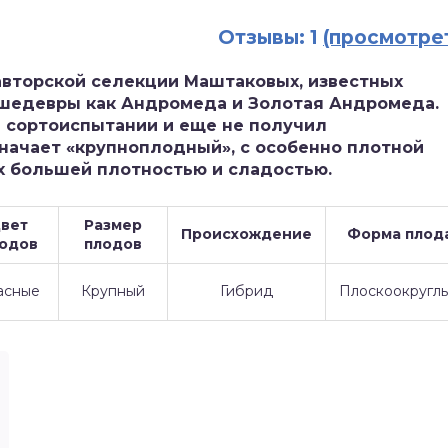
Отзывы: 1
(просмотре
 авторской селекции Маштаковых, известных
 шедевры как Андромеда и Золотая Андромеда.
на сортоиспытании и еще не получил
значает «крупноплодный», с особенно плотной
х большей плотностью и сладостью.
вет
Размер
Происхождение
Форма плод
одов
плодов
асные
Крупный
Гибрид
Плоскоокругл