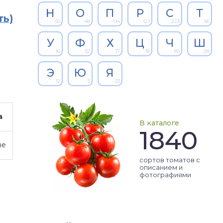
Н
О
П
Р
С
Т
ть)
55
48
114
121
223
56
У
Ф
Х
Ц
Ч
Ш
16
32
17
18
85
28
Э
Ю
Я
12
5
33
а
В каталоге
1840
ые
сортов томатов с
описанием и
фотографиями