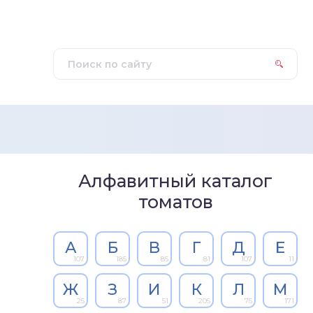
Алфавитный каталог
томатов
А
Б
В
Г
Д
Е
107
185
85
81
107
11
Ж
З
И
К
Л
М
25
87
51
205
75
171