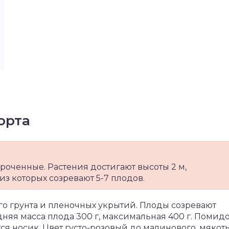
орта
роченные. Растения достигают высоты 2 м,
з которых созревают 5-7 плодов.
о грунта и пленочных укрытий. Плоды созревают
дняя масса плода 300 г, максимальная 400 г. Помид
я носик. Цвет густо-розовый до малинового, мякот