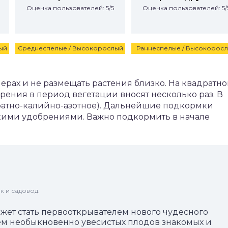
Оценка пользователей: 5/5
Оценка пользователей: 5/
ый
Среднеспелые / Высокорослый
Раннеспелые / Высокорос
ерах и не размещать растения близко. На квадратн
брения в период вегетации вносят несколько раз. В
фатно-калийно-азотное). Дальнейшие подкормки
ими удобрениями. Важно подкормить в начале
к и садовод.
ет стать первооткрывателем нового чудесного
ем необыкновенно увесистых плодов знакомых и