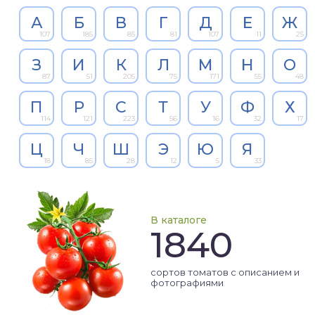
А
Б
В
Г
Д
Е
Ж
107
185
85
81
107
11
25
З
И
К
Л
М
Н
О
87
51
205
75
171
55
48
П
Р
С
Т
У
Ф
Х
114
121
223
56
16
32
17
Ц
Ч
Ш
Э
Ю
Я
18
85
28
12
5
33
В каталоге
1840
сортов томатов с описанием и
фотографиями