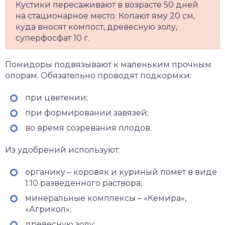
Кустики пересаживают в возрасте 50 дней
на стационарное место. Копают яму 20 см,
куда вносят компост, древесную золу,
суперфосфат 10 г.
Помидоры подвязывают к маленьким прочным
опорам. Обязательно проводят подкормки:
при цветении;
при формировании завязей;
во время созревания плодов.
Из удобрений используют:
органику – коровяк и куриный помет в виде
1:10 разведенного раствора;
минеральные комплексы – «Кемира»,
«Агрикол»;
древесную золу;