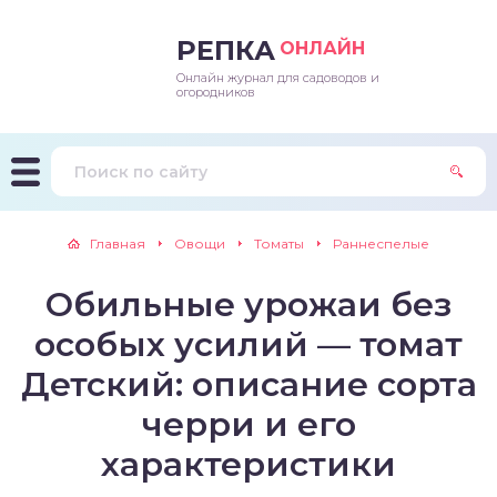
РЕПКА
ОНЛАЙН
Онлайн журнал для садоводов и
епараты и подкормки
ращивание
траскороспелая
ннеспелый
ьтраранний
огородников
ращивание
ннеспелые
ороспелая
еднеранний
ннеспелый
лезни
еднеранние
ннеспелая
еднеспелый
еднеранний
Главная
Овощи
Томаты
Раннеспелые
едители
еднеспелые
еднеранняя
зднеспелый
еднеспелый
Обильные урожаи без
траранние
зднеспелые
еднеспелая
еднепоздний
особых усилий — томат
ннеспелые
еднепоздняя
зднеспелый
Детский: описание сорта
черри и его
еднеранние
зднеспелая
характеристики
еднеспелые