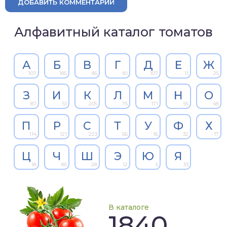
ДОБАВИТЬ КОММЕНТАРИЙ
Алфавитный каталог томатов
А
Б
В
Г
Д
Е
Ж
107
185
85
81
107
11
25
З
И
К
Л
М
Н
О
87
51
205
75
171
55
48
П
Р
С
Т
У
Ф
Х
114
121
223
56
16
32
17
Ц
Ч
Ш
Э
Ю
Я
18
85
28
12
5
33
В каталоге
1840