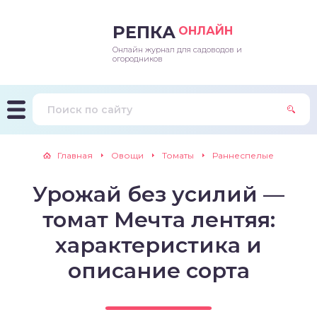
РЕПКА
ОНЛАЙН
Онлайн журнал для садоводов и
епараты и подкормки
ращивание
траскороспелая
ннеспелый
ьтраранний
огородников
ращивание
ннеспелые
ороспелая
еднеранний
ннеспелый
лезни
еднеранние
ннеспелая
еднеспелый
еднеранний
Главная
Овощи
Томаты
Раннеспелые
едители
еднеспелые
еднеранняя
зднеспелый
еднеспелый
Урожай без усилий —
траранние
зднеспелые
еднеспелая
еднепоздний
томат Мечта лентяя:
ннеспелые
еднепоздняя
зднеспелый
характеристика и
описание сорта
еднеранние
зднеспелая
еднеспелые