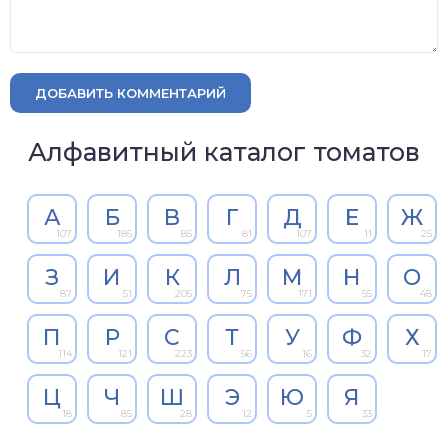
ДОБАВИТЬ КОММЕНТАРИЙ
Алфавитный каталог томатов
А
Б
В
Г
Д
Е
Ж
107
185
85
81
107
11
25
З
И
К
Л
М
Н
О
87
51
205
75
171
55
48
П
Р
С
Т
У
Ф
Х
114
121
223
56
16
32
17
Ц
Ч
Ш
Э
Ю
Я
18
85
28
12
5
33