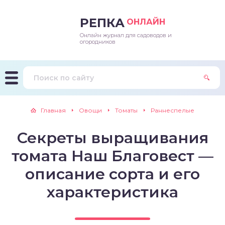
РЕПКА
ОНЛАЙН
Онлайн журнал для садоводов и
епараты и подкормки
ращивание
траскороспелая
ннеспелый
ьтраранний
огородников
ращивание
ннеспелые
ороспелая
еднеранний
ннеспелый
лезни
еднеранние
ннеспелая
еднеспелый
еднеранний
Главная
Овощи
Томаты
Раннеспелые
едители
еднеспелые
еднеранняя
зднеспелый
еднеспелый
Секреты выращивания
траранние
зднеспелые
еднеспелая
еднепоздний
томата Наш Благовест —
ннеспелые
еднепоздняя
зднеспелый
описание сорта и его
характеристика
еднеранние
зднеспелая
еднеспелые