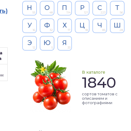
Н
О
П
Р
С
Т
ть)
55
48
114
121
223
56
У
Ф
Х
Ц
Ч
Ш
16
32
17
18
85
28
Э
Ю
Я
12
5
33
а
а
В каталоге
ом
1840
сортов томатов с
описанием и
фотографиями