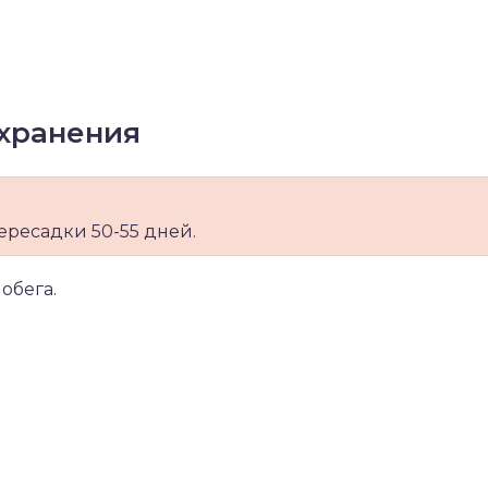
хранения
пересадки 50-55 дней.
обега.