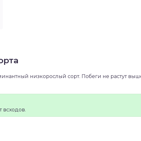
орта
минантный низкорослый сорт. Побеги не растут выш
т всходов.