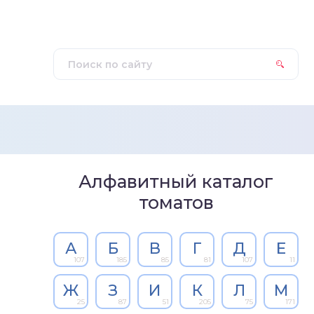
Алфавитный каталог
томатов
А
Б
В
Г
Д
Е
107
185
85
81
107
11
Ж
З
И
К
Л
М
25
87
51
205
75
171