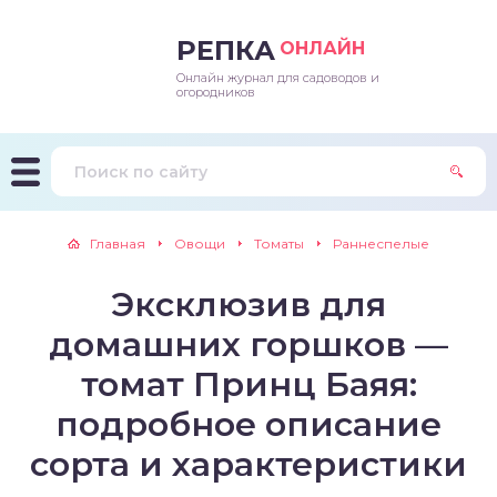
РЕПКА
ОНЛАЙН
Онлайн журнал для садоводов и
епараты и подкормки
ращивание
траскороспелая
ннеспелый
ьтраранний
огородников
ращивание
ннеспелые
ороспелая
еднеранний
ннеспелый
лезни
еднеранние
ннеспелая
еднеспелый
еднеранний
Главная
Овощи
Томаты
Раннеспелые
едители
еднеспелые
еднеранняя
зднеспелый
еднеспелый
Эксклюзив для
траранние
зднеспелые
еднеспелая
еднепоздний
домашних горшков —
ннеспелые
еднепоздняя
зднеспелый
томат Принц Баяя:
подробное описание
еднеранние
зднеспелая
сорта и характеристики
еднеспелые