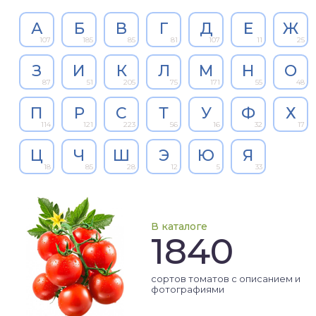
А
Б
В
Г
Д
Е
Ж
107
185
85
81
107
11
25
З
И
К
Л
М
Н
О
87
51
205
75
171
55
48
П
Р
С
Т
У
Ф
Х
114
121
223
56
16
32
17
Ц
Ч
Ш
Э
Ю
Я
18
85
28
12
5
33
В каталоге
1840
сортов томатов с описанием и
фотографиями