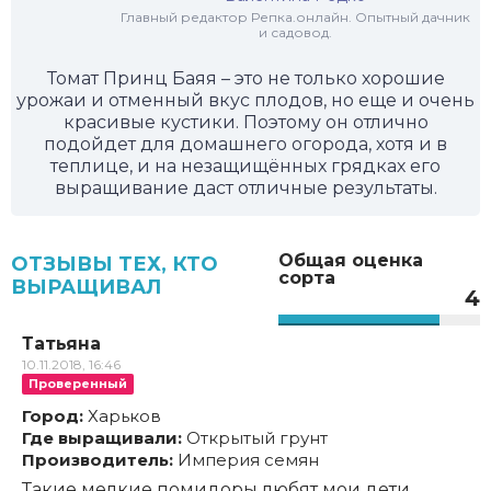
Главный редактор Репка.онлайн. Опытный дачник
и садовод.
Томат Принц Баяя – это не только хорошие
урожаи и отменный вкус плодов, но еще и очень
красивые кустики. Поэтому он отлично
подойдет для домашнего огорода, хотя и в
теплице, и на незащищённых грядках его
выращивание даст отличные результаты.
Общая оценка
ОТЗЫВЫ ТЕХ, КТО
сорта
ВЫРАЩИВАЛ
4
Татьяна
10.11.2018, 16:46
Проверенный
Город:
Харьков
Где выращивали:
Открытый грунт
Производитель:
Империя семян
Такие мелкие помидоры любят мои дети,