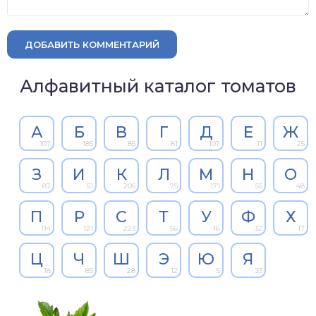
ДОБАВИТЬ КОММЕНТАРИЙ
Алфавитный каталог томатов
А
Б
В
Г
Д
Е
Ж
107
185
85
81
107
11
25
З
И
К
Л
М
Н
О
87
51
205
75
171
55
48
П
Р
С
Т
У
Ф
Х
114
121
223
56
16
32
17
Ц
Ч
Ш
Э
Ю
Я
18
85
28
12
5
33