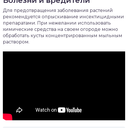
Болезни и вредители
Для предотвращения заболевания растений
рекомендуется опрыскивание инсектицидными
препаратами. При нежелании использовать
химические средства на своем огороде можно
обработать кусты концентрированным мыльным
раствором.