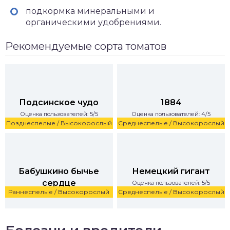
подкормка минеральными и
органическими удобрениями.
Рекомендуемые сорта томатов
Подсинское чудо
1884
Оценка пользователей: 5/5
Оценка пользователей: 4/5
Позднеспелые / Высокорослый
Среднеспелые / Высокорослый
Бабушкино бычье
Немецкий гигант
сердце
Оценка пользователей: 5/5
Раннеспелые / Высокорослый
Среднеспелые / Высокорослый
Оценка пользователей: 5/5