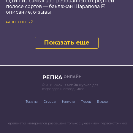
Один из самых востребованных в средней
полосе сортов — баклажан Шарапова F1:
описание, отзывы
РАННЕСПЕЛЫЙ
Показать еще
РЕПКА
ОНЛАЙН
© 2018–2026 – Онлайн журнал для
садоводов и огородников
Томаты
Огурцы
Капуста
Перец
Видео
Перепечатка материалов разрешена только с указанием первоисточника