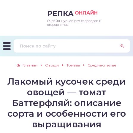
РЕПКА
ОНЛАЙН
Онлайн журнал для садоводов и
епараты и подкормки
ращивание
траскороспелая
ннеспелый
ьтраранний
огородников
ращивание
ннеспелые
ороспелая
еднеранний
ннеспелый
лезни
еднеранние
ннеспелая
еднеспелый
еднеранний
Главная
Овощи
Томаты
Среднеспелые
едители
еднеспелые
еднеранняя
зднеспелый
еднеспелый
Лакомый кусочек среди
траранние
зднеспелые
еднеспелая
еднепоздний
овощей — томат
ннеспелые
еднепоздняя
зднеспелый
Баттерфляй: описание
сорта и особенности его
еднеранние
зднеспелая
выращивания
еднеспелые