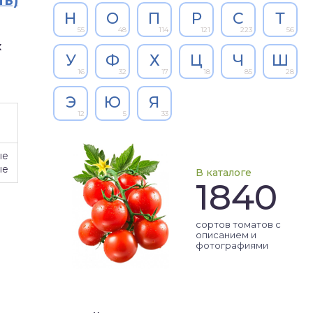
ть)
Н
О
П
Р
С
Т
55
48
114
121
223
56
к
У
Ф
Х
Ц
Ч
Ш
16
32
17
18
85
28
Э
Ю
Я
12
5
33
ые
ые
В каталоге
1840
сортов томатов с
описанием и
фотографиями