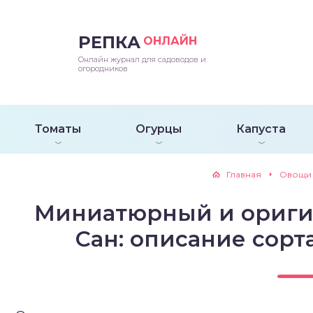
РЕПКА
ОНЛАЙН
епараты и подкормки
ращивание
траскороспелая
ннеспелый
ьтраранний
Онлайн журнал для садоводов и
огородников
ращивание
ннеспелые
ороспелая
еднеранний
ннеспелый
лезни
еднеранние
ннеспелая
еднеспелый
еднеранний
Томаты
Огурцы
Капуста
едители
еднеспелые
еднеранняя
зднеспелый
еднеспелый
Главная
Овощи
траранние
зднеспелые
еднеспелая
еднепоздний
Миниатюрный и ориги
ннеспелые
еднепоздняя
зднеспелый
Сан: описание сорт
еднеранние
зднеспелая
еднеспелые