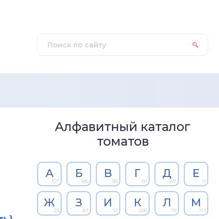
Алфавитный каталог
томатов
А
Б
В
Г
Д
Е
107
185
85
81
107
11
Ж
З
И
К
Л
М
25
87
51
205
75
171