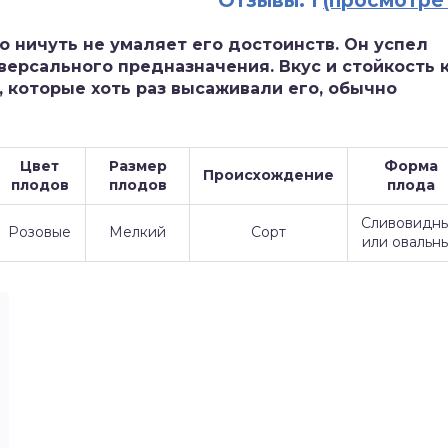
Отзывы: 1
(просмотре
о ничуть не умаляет его достоинств. Он успел
версального предназначения. Вкус и стойкость 
 которые хоть раз высаживали его, обычно
Цвет
Размер
Форма
Происхождение
плодов
плодов
плода
Сливовидн
Розовые
Мелкий
Сорт
или овальн