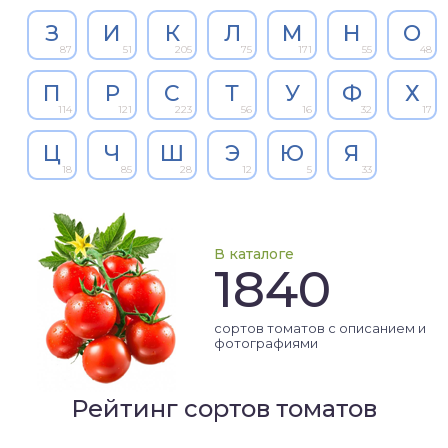
З
И
К
Л
М
Н
О
87
51
205
75
171
55
48
П
Р
С
Т
У
Ф
Х
114
121
223
56
16
32
17
Ц
Ч
Ш
Э
Ю
Я
18
85
28
12
5
33
В каталоге
1840
сортов томатов с описанием и
фотографиями
Рейтинг сортов томатов