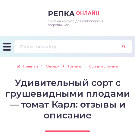
РЕПКА
ОНЛАЙН
Онлайн журнал для садоводов и
епараты и подкормки
ращивание
траскороспелая
ннеспелый
ьтраранний
огородников
ращивание
ннеспелые
ороспелая
еднеранний
ннеспелый
лезни
еднеранние
ннеспелая
еднеспелый
еднеранний
Главная
Овощи
Томаты
Среднеспелые
едители
еднеспелые
еднеранняя
зднеспелый
еднеспелый
Удивительный сорт с
траранние
зднеспелые
еднеспелая
еднепоздний
грушевидными плодами
ннеспелые
еднепоздняя
зднеспелый
— томат Карл: отзывы и
описание
еднеранние
зднеспелая
еднеспелые