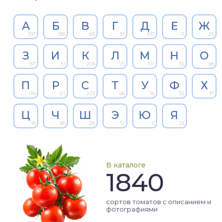
А
Б
В
Г
Д
Е
Ж
107
185
85
81
107
11
25
З
И
К
Л
М
Н
О
87
51
205
75
171
55
48
П
Р
С
Т
У
Ф
Х
114
121
223
56
16
32
17
Ц
Ч
Ш
Э
Ю
Я
18
85
28
12
5
33
В каталоге
1840
сортов томатов с описанием и
фотографиями