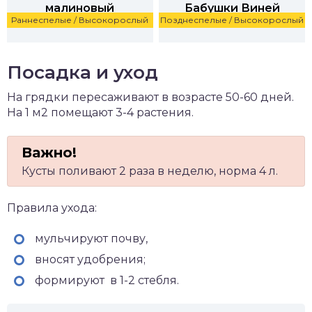
малиновый
Бабушки Виней
Раннеспелые / Высокорослый
Позднеспелые / Высокорослый
Оценка пользователей: 5/5
Оценка пользователей: 4/5
Посадка и уход
На грядки пересаживают в возрасте 50-60 дней.
На 1 м2 помещают 3-4 растения.
Кусты поливают 2 раза в неделю, норма 4 л.
Правила ухода:
мульчируют почву,
вносят удобрения;
формируют в 1-2 стебля.