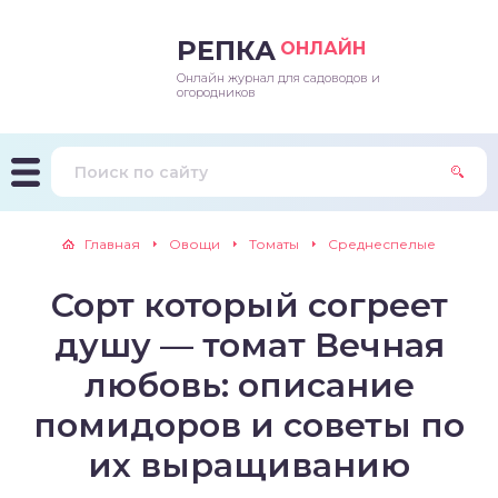
РЕПКА
ОНЛАЙН
Онлайн журнал для садоводов и
епараты и подкормки
ращивание
траскороспелая
ннеспелый
ьтраранний
огородников
ращивание
ннеспелые
ороспелая
еднеранний
ннеспелый
лезни
еднеранние
ннеспелая
еднеспелый
еднеранний
Главная
Овощи
Томаты
Среднеспелые
едители
еднеспелые
еднеранняя
зднеспелый
еднеспелый
Сорт который согреет
траранние
зднеспелые
еднеспелая
еднепоздний
душу — томат Вечная
ннеспелые
еднепоздняя
зднеспелый
любовь: описание
помидоров и советы по
еднеранние
зднеспелая
их выращиванию
еднеспелые