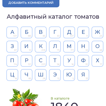
ДОБАВИТЬ КОММЕНТАРИЙ
Алфавитный каталог томатов
А
Б
В
Г
Д
Е
Ж
107
185
85
81
107
11
25
З
И
К
Л
М
Н
О
87
51
205
75
171
55
48
П
Р
С
Т
У
Ф
Х
114
121
223
56
16
32
17
Ц
Ч
Ш
Э
Ю
Я
18
85
28
12
5
33
В каталоге