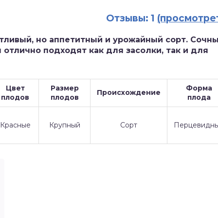
Отзывы: 1
(просмотре
тливый, но аппетитный и урожайный сорт. Сочн
отлично подходят как для засолки, так и для
Цвет
Размер
Форма
Происхождение
плодов
плодов
плода
Красные
Крупный
Сорт
Перцевидн