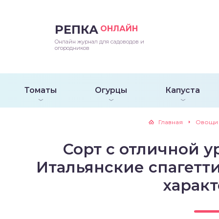
РЕПКА
ОНЛАЙН
епараты и подкормки
ращивание
траскороспелая
ннеспелый
ьтраранний
Онлайн журнал для садоводов и
огородников
ращивание
ннеспелые
ороспелая
еднеранний
ннеспелый
лезни
еднеранние
ннеспелая
еднеспелый
еднеранний
Томаты
Огурцы
Капуста
едители
еднеспелые
еднеранняя
зднеспелый
еднеспелый
Главная
Овощи
траранние
зднеспелые
еднеспелая
еднепоздний
Сорт с отличной 
ннеспелые
еднепоздняя
зднеспелый
Итальянские спагетт
харак
еднеранние
зднеспелая
еднеспелые