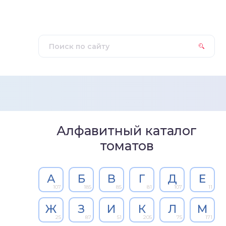
Алфавитный каталог
томатов
А
Б
В
Г
Д
Е
107
185
85
81
107
11
Ж
З
И
К
Л
М
25
87
51
205
75
171