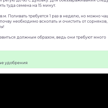
огретую до 60 C духовку. Для обеззараживания след
ь туда семена на 15 минут.
в.м. Поливать требуется 1 раз в неделю, но можно ча
почву необходимо вскопать и очистить от сорняков,
ы!
звиться должным образом, ведь они требуют много
ые удобрения