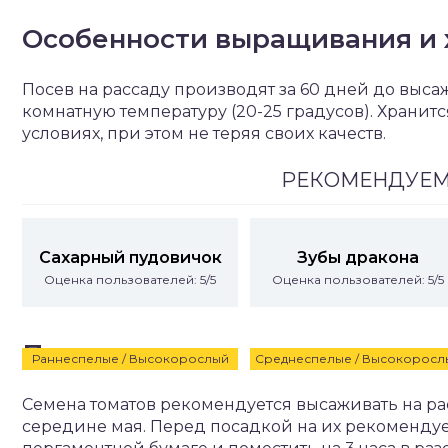
Особенности выращивания и 
Посев на рассаду производят за 60 дней до выс
комнатную температуру (20-25 градусов). Хранит
условиях, при этом не теряя своих качеств.
РЕКОМЕНДУЕМ
Сахарный пудовичок
Зубы дракона
Оценка пользователей: 5/5
Оценка пользователей: 5/5
Посадка и уход
Раннеспелые / Высокорослый
Среднеспелые / Высокоросл
Семена томатов рекомендуется высаживать на расс
середине мая. Перед посадкой на их рекомендуе