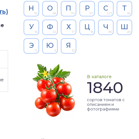
Н
О
П
Р
С
Т
ть)
55
48
114
121
223
56
ые
У
Ф
Х
Ц
Ч
Ш
16
32
17
18
85
28
Э
Ю
Я
12
5
33
В каталоге
ые
1840
сортов томатов с
описанием и
фотографиями