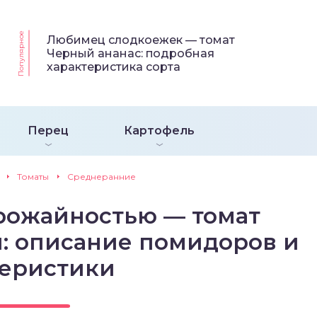
Популярное
Любимец слодкоежек — томат
Черный ананас: подробная
характеристика сорта
Перец
Картофель
Томаты
Среднеранние
урожайностью — томат
и: описание помидоров и
теристики