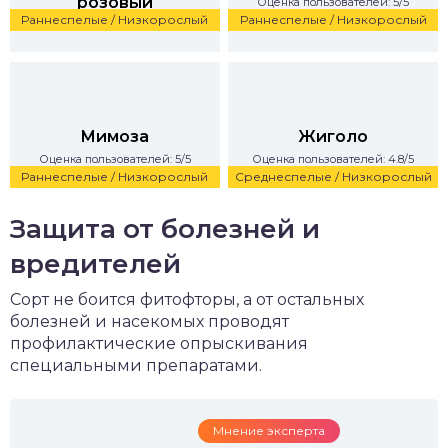
розовый
Оценка пользователей: 5/5
Раннеспелые / Низкорослый
Раннеспелые / Низкорослый
Оценка пользователей: 5/5
Мимоза
Жиголо
Оценка пользователей: 5/5
Оценка пользователей: 4.8/5
Раннеспелые / Низкорослый
Среднеспелые / Низкорослый
Защита от болезней и
вредителей
Сорт не боится фитофторы, а от остальных
болезней и насекомых проводят
профилактические опрыскивания
специальными препаратами.
Мнение эксперта