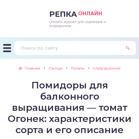
РЕПКА
ОНЛАЙН
Онлайн журнал для садоводов и
епараты и подкормки
ращивание
траскороспелая
ннеспелый
ьтраранний
огородников
ращивание
ннеспелые
ороспелая
еднеранний
ннеспелый
лезни
еднеранние
ннеспелая
еднеспелый
еднеранний
Главная
Овощи
Томаты
Ультраранние
едители
еднеспелые
еднеранняя
зднеспелый
еднеспелый
Помидоры для
траранние
зднеспелые
еднеспелая
еднепоздний
балконного
ннеспелые
еднепоздняя
зднеспелый
выращивания — томат
Огонек: характеристики
еднеранние
зднеспелая
сорта и его описание
еднеспелые