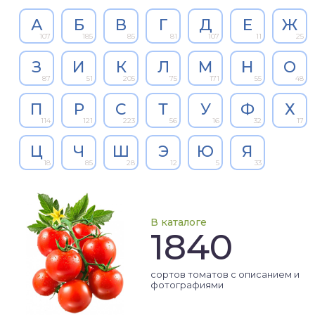
А
Б
В
Г
Д
Е
Ж
107
185
85
81
107
11
25
З
И
К
Л
М
Н
О
87
51
205
75
171
55
48
П
Р
С
Т
У
Ф
Х
114
121
223
56
16
32
17
Ц
Ч
Ш
Э
Ю
Я
18
85
28
12
5
33
В каталоге
1840
сортов томатов с описанием и
фотографиями