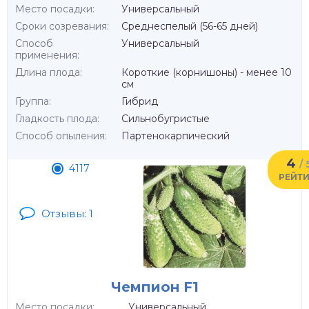
Место посадки:
Универсальный
Сроки созревания:
Среднеспелый (56-65 дней)
Способ
Универсальный
применения:
Длина плода:
Короткие (корнишоны) - менее 10
см
Группа:
Гибрид
Гладкость плода:
Сильнобугристые
Способ опыления:
Партенокарпический
4
/ 
4117
РЕЙТ
Отзывы: 1
Чемпион F1
Место посадки:
Универсальный