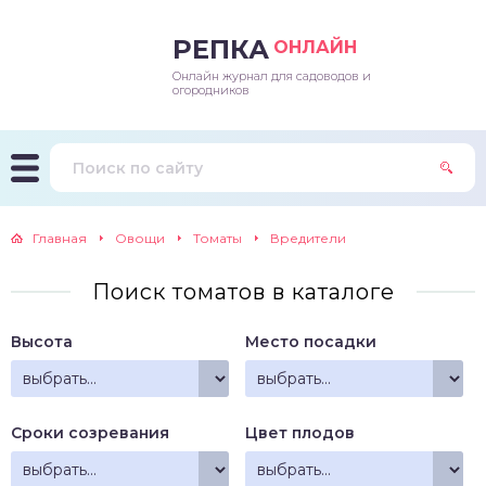
РЕПКА
ОНЛАЙН
Онлайн журнал для садоводов и
епараты и подкормки
ращивание
траскороспелая
ннеспелый
ьтраранний
огородников
ращивание
ннеспелые
ороспелая
еднеранний
ннеспелый
лезни
еднеранние
ннеспелая
еднеспелый
еднеранний
Главная
Овощи
Томаты
Вредители
едители
еднеспелые
еднеранняя
зднеспелый
еднеспелый
Поиск томатов в каталоге
траранние
зднеспелые
еднеспелая
еднепоздний
Высота
Место посадки
ннеспелые
еднепоздняя
зднеспелый
еднеранние
зднеспелая
Сроки созревания
Цвет плодов
еднеспелые