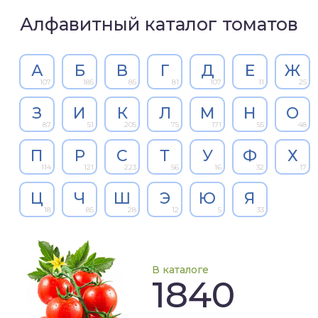
Алфавитный каталог томатов
А
Б
В
Г
Д
Е
Ж
107
185
85
81
107
11
25
З
И
К
Л
М
Н
О
87
51
205
75
171
55
48
П
Р
С
Т
У
Ф
Х
114
121
223
56
16
32
17
Ц
Ч
Ш
Э
Ю
Я
18
85
28
12
5
33
В каталоге
1840