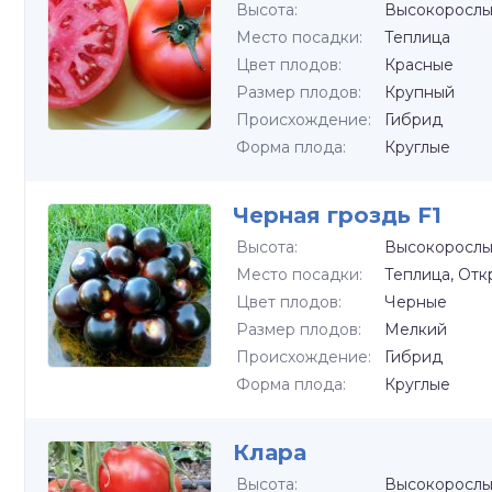
Высота:
Высокоросл
Место посадки:
Теплица
Цвет плодов:
Красные
Размер плодов:
Крупный
Происхождение:
Гибрид
Форма плода:
Круглые
Черная гроздь F1
Высота:
Высокоросл
Место посадки:
Теплица, Отк
Цвет плодов:
Черные
Размер плодов:
Мелкий
Происхождение:
Гибрид
Форма плода:
Круглые
Клара
Высота:
Высокоросл