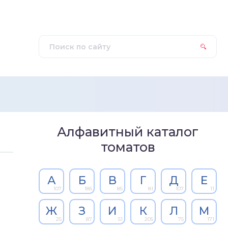
Алфавитный каталог
томатов
А
Б
В
Г
Д
Е
107
185
85
81
107
11
Ж
З
И
К
Л
М
25
87
51
205
75
171