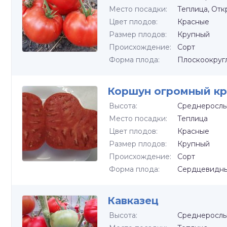
Место посадки:
Теплица, Отк
Цвет плодов:
Красные
Размер плодов:
Крупный
Происхождение:
Сорт
Форма плода:
Плоскоокруг
Коршун огромный к
Высота:
Среднеросл
Место посадки:
Теплица
Цвет плодов:
Красные
Размер плодов:
Крупный
Происхождение:
Сорт
Форма плода:
Сердцевидн
Кавказец
Высота:
Среднеросл