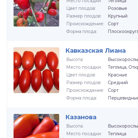
Место посадки:
Теплица
Цвет плодов:
Розовые
Размер плодов:
Крупный
Происхождение:
Сорт
Форма плода:
Плоскоокруг
Кавказская Лиана
Высота:
Высокоросл
Место посадки:
Теплица, Отк
Цвет плодов:
Красные
Размер плодов:
Средний
Происхождение:
Сорт
Форма плода:
Перцевидны
Казанова
Высота:
Высокоросл
Место посадки:
Теплица