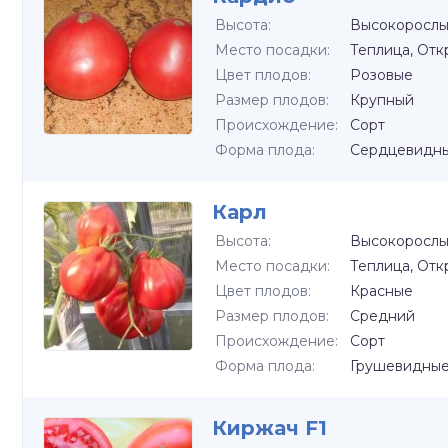
Высота:
Высокоросл
Место посадки:
Теплица, Отк
Цвет плодов:
Розовые
Размер плодов:
Крупный
Происхождение:
Сорт
Форма плода:
Сердцевидн
Карл
Высота:
Высокоросл
Место посадки:
Теплица, Отк
Цвет плодов:
Красные
Размер плодов:
Средний
Происхождение:
Сорт
Форма плода:
Грушевидны
Киржач F1