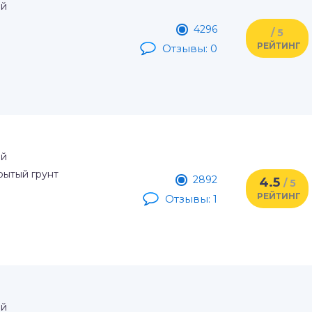
ый
4296
/ 5
РЕЙТИНГ
Отзывы: 0
ый
рытый грунт
2892
4.5
/ 5
РЕЙТИНГ
Отзывы: 1
ый