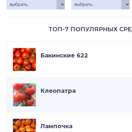
зднеспелые
ТОП-7 ПОПУЛЯРНЫХ СР
Бакинские 622
Клеопатра
Лампочка