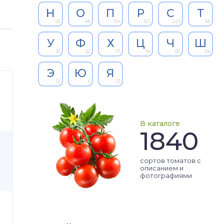
Н
О
П
Р
С
Т
55
48
114
121
223
56
У
Ф
Х
Ц
Ч
Ш
16
32
17
18
85
28
Э
Ю
Я
12
5
33
В каталоге
1840
сортов томатов с
описанием и
фотографиями