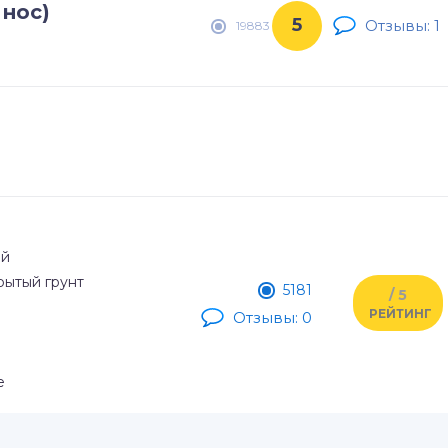
 нос)
5
Отзывы: 1
19883
ый
рытый грунт
5181
/ 5
РЕЙТИНГ
Отзывы: 0
е