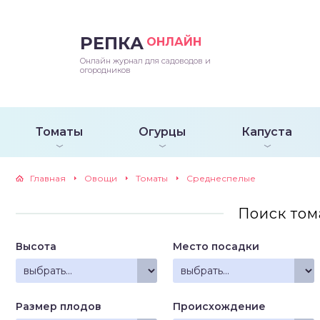
РЕПКА
ОНЛАЙН
епараты и подкормки
ращивание
траскороспелая
ннеспелый
ьтраранний
Онлайн журнал для садоводов и
огородников
ращивание
ннеспелые
ороспелая
еднеранний
ннеспелый
лезни
еднеранние
ннеспелая
еднеспелый
еднеранний
Томаты
Огурцы
Капуста
едители
еднеспелые
еднеранняя
зднеспелый
еднеспелый
Главная
Овощи
Томаты
Среднеспелые
траранние
зднеспелые
еднеспелая
еднепоздний
Поиск том
ннеспелые
еднепоздняя
зднеспелый
Высота
Место посадки
еднеранние
зднеспелая
еднеспелые
Размер плодов
Происхождение