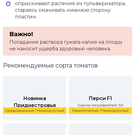
опрыскивают растения из пульверизатора,
стараясь смачивать нижнюю сторону
пластин.
Попадание раствора гумата калия на плоды
не наносит ущерба здоровью человека.
Рекомендуемые сорта томатов
Новинка
Перси F1
Приднестровья
Оценка пользователей: 5/5
Среднеранние / Низкорослый
Раннеспелые / Низкорослый
Оценка пользователей: 5/5