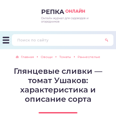
РЕПКА
ОНЛАЙН
Онлайн журнал для садоводов и
епараты и подкормки
ращивание
траскороспелая
ннеспелый
ьтраранний
огородников
ращивание
ннеспелые
ороспелая
еднеранний
ннеспелый
лезни
еднеранние
ннеспелая
еднеспелый
еднеранний
Главная
Овощи
Томаты
Раннеспелые
едители
еднеспелые
еднеранняя
зднеспелый
еднеспелый
Глянцевые сливки —
траранние
зднеспелые
еднеспелая
еднепоздний
томат Ушаков:
ннеспелые
еднепоздняя
зднеспелый
характеристика и
описание сорта
еднеранние
зднеспелая
еднеспелые