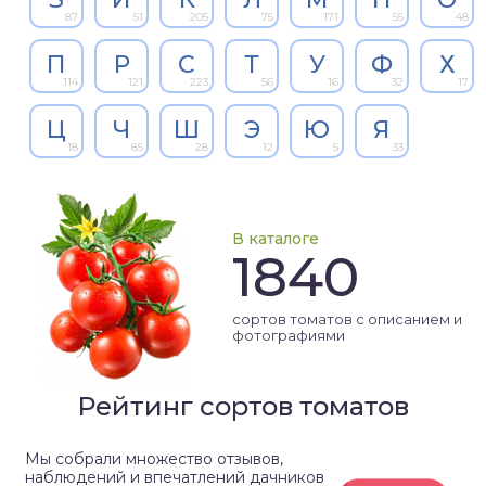
87
51
205
75
171
55
48
П
Р
С
Т
У
Ф
Х
114
121
223
56
16
32
17
Ц
Ч
Ш
Э
Ю
Я
18
85
28
12
5
33
В каталоге
1840
сортов томатов с описанием и
фотографиями
Рейтинг сортов томатов
Мы собрали множество отзывов,
наблюдений и впечатлений дачников