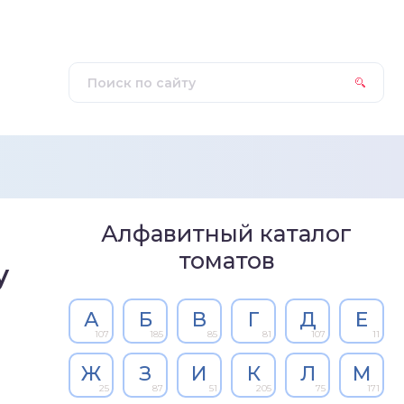
Алфавитный каталог
томатов
у
А
Б
В
Г
Д
Е
107
185
85
81
107
11
Ж
З
И
К
Л
М
25
87
51
205
75
171