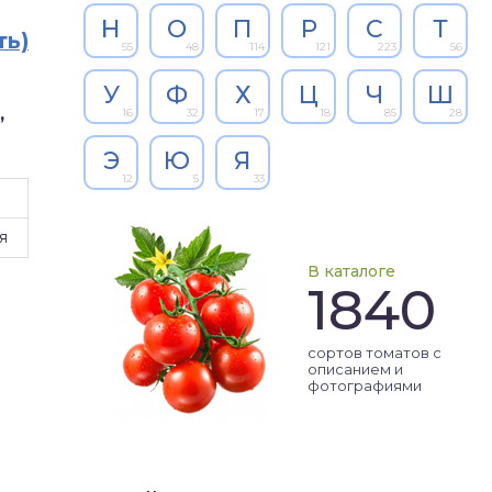
Н
О
П
Р
С
Т
ть)
55
48
114
121
223
56
У
Ф
Х
Ц
Ч
Ш
,
16
32
17
18
85
28
Э
Ю
Я
12
5
33
я
В каталоге
1840
сортов томатов с
описанием и
фотографиями