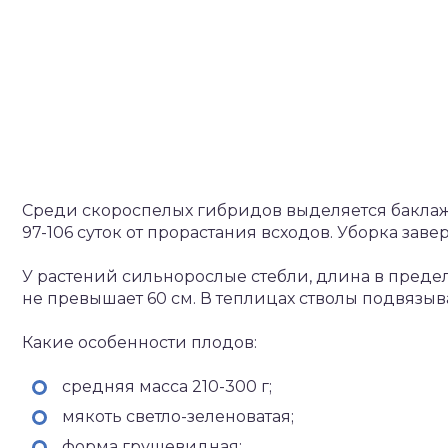
Среди скороспелых гибридов выделяется баклаж
97-106 суток от прорастания всходов. Уборка заве
У растений сильнорослые стебли, длина в предел
не превышает 60 см. В теплицах стволы подвязыва
Какие особенности плодов:
средняя масса 210-300 г;
мякоть светло-зеленоватая;
форма грушевидная;