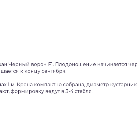
ан Черный ворон F1. Плодоношение начинается че
ршается к концу сентября.
ах 1 м. Крона компактно собрана, диаметр кустарни
ют, формировку ведут в 3-4 стебля.