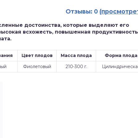
Отзывы: 0
(просмотре
исленные достоинства, которые выделяют его
 высокая всхожесть, повышенная продуктивность
ата.
вания
Цвет плодов
Масса плода
Форма плода
лый
Фиолетовый
210-300 г.
Цилиндрическа