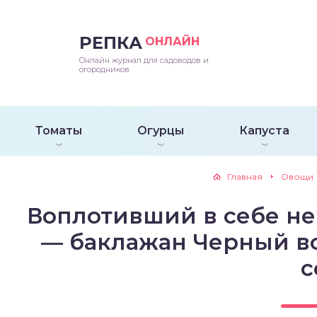
РЕПКА
ОНЛАЙН
епараты и подкормки
ращивание
траскороспелая
ннеспелый
ьтраранний
Онлайн журнал для садоводов и
огородников
ращивание
ннеспелые
ороспелая
еднеранний
ннеспелый
лезни
еднеранние
ннеспелая
еднеспелый
еднеранний
Томаты
Огурцы
Капуста
едители
еднеспелые
еднеранняя
зднеспелый
еднеспелый
Главная
Овощи
траранние
зднеспелые
еднеспелая
еднепоздний
Воплотивший в себе не
ннеспелые
еднепоздняя
зднеспелый
— баклажан Черный во
с
еднеранние
зднеспелая
еднеспелые