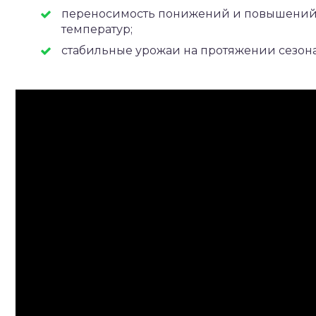
переносимость понижений и повышени
температур;
стабильные урожаи на протяжении сезона