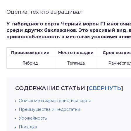
зднеспелые
Оценка, тех кто выращивал:
У гибридного сорта Черный ворон F1 многоч
среди других баклажанов. Это красивый вид,
приспособленность к местным условиям клим
Происхождение
Место посадки
Срок созре
Гибрид
Теплица
Раннеспе
СОДЕРЖАНИЕ СТАТЬИ
[
СВЕРНУТЬ
]
Описание и характеристика сорта
Преимущества и недостатки
Урожайность
Посадка