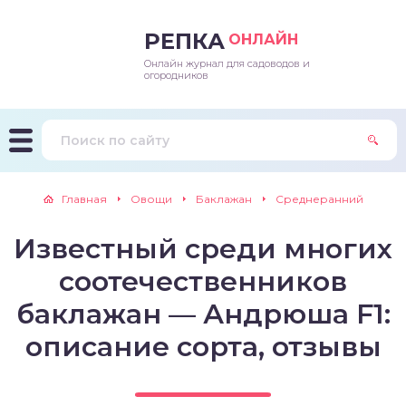
РЕПКА
ОНЛАЙН
Онлайн журнал для садоводов и
епараты и подкормки
ращивание
траскороспелая
ннеспелый
ьтраранний
огородников
ращивание
ннеспелые
ороспелая
еднеранний
ннеспелый
лезни
еднеранние
ннеспелая
еднеспелый
еднеранний
Главная
Овощи
Баклажан
Среднеранний
едители
еднеспелые
еднеранняя
зднеспелый
еднеспелый
Известный среди многих
траранние
зднеспелые
еднеспелая
еднепоздний
соотечественников
ннеспелые
еднепоздняя
зднеспелый
баклажан — Андрюша F1:
описание сорта, отзывы
еднеранние
зднеспелая
еднеспелые