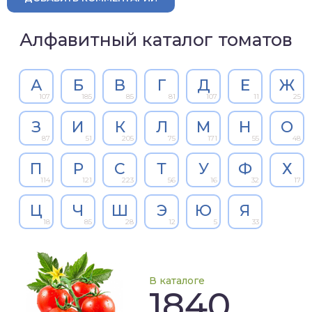
Алфавитный каталог томатов
А
Б
В
Г
Д
Е
Ж
107
185
85
81
107
11
25
З
И
К
Л
М
Н
О
87
51
205
75
171
55
48
П
Р
С
Т
У
Ф
Х
114
121
223
56
16
32
17
Ц
Ч
Ш
Э
Ю
Я
18
85
28
12
5
33
В каталоге
1840