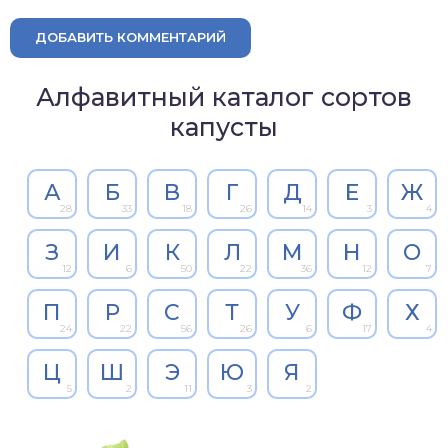
ДОБАВИТЬ КОММЕНТАРИЙ
Алфавитный каталог сортов
капусты
А
Б
В
Г
Д
Е
Ж
28
33
18
26
14
3
4
З
И
К
Л
М
Н
О
12
6
50
22
36
12
7
П
Р
С
Т
У
Ф
Х
24
22
56
26
6
17
4
Ц
Ш
Э
Ю
Я
5
2
11
3
2