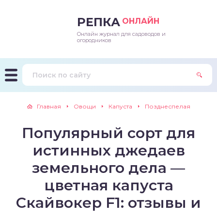
РЕПКА
ОНЛАЙН
Онлайн журнал для садоводов и
епараты и подкормки
ращивание
траскороспелая
ннеспелый
ьтраранний
огородников
ращивание
ннеспелые
ороспелая
еднеранний
ннеспелый
лезни
еднеранние
ннеспелая
еднеспелый
еднеранний
Главная
Овощи
Капуста
Позднеспелая
едители
еднеспелые
еднеранняя
зднеспелый
еднеспелый
Популярный сорт для
траранние
зднеспелые
еднеспелая
еднепоздний
истинных джедаев
ннеспелые
еднепоздняя
зднеспелый
земельного дела —
цветная капуста
еднеранние
зднеспелая
Скайвокер F1: отзывы и
еднеспелые