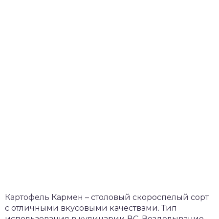
Картофель Кармен – столовый скороспелый сорт
с отличными вкусовыми качествами. Тип
использования в кулинарии ВС. Возделывание