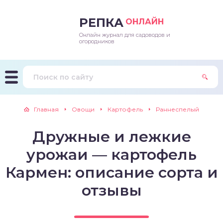
РЕПКА
ОНЛАЙН
Онлайн журнал для садоводов и
епараты и подкормки
ращивание
траскороспелая
ннеспелый
ьтраранний
огородников
ращивание
ннеспелые
ороспелая
еднеранний
ннеспелый
лезни
еднеранние
ннеспелая
еднеспелый
еднеранний
Главная
Овощи
Картофель
Раннеспелый
едители
еднеспелые
еднеранняя
зднеспелый
еднеспелый
Дружные и лежкие
траранние
зднеспелые
еднеспелая
еднепоздний
урожаи — картофель
ннеспелые
еднепоздняя
зднеспелый
Кармен: описание сорта и
отзывы
еднеранние
зднеспелая
еднеспелые