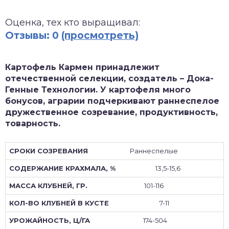
зднеспелые
Оценка, тех кто выращивал:
Отзывы: 0
(просмотреть)
Картофель Кармен принадлежит
отечественной селекции, создатель – Дока-
Генные Технологии. У картофеля много
бонусов, аграрии подчеркивают раннеспелое
дружественное созревание, продуктивность,
товарность.
Раннеспелые
13,5-15,6
101-116
7-11
174-504