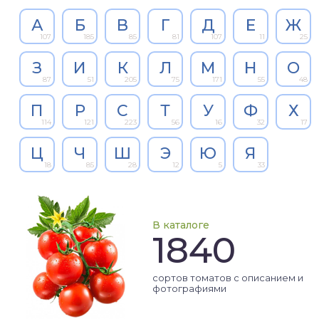
А
Б
В
Г
Д
Е
Ж
107
185
85
81
107
11
25
З
И
К
Л
М
Н
О
87
51
205
75
171
55
48
П
Р
С
Т
У
Ф
Х
114
121
223
56
16
32
17
Ц
Ч
Ш
Э
Ю
Я
18
85
28
12
5
33
В каталоге
1840
сортов томатов с описанием и
фотографиями