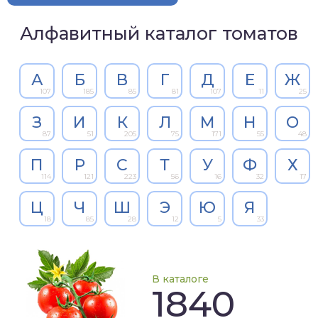
Алфавитный каталог томатов
А
Б
В
Г
Д
Е
Ж
107
185
85
81
107
11
25
З
И
К
Л
М
Н
О
87
51
205
75
171
55
48
П
Р
С
Т
У
Ф
Х
114
121
223
56
16
32
17
Ц
Ч
Ш
Э
Ю
Я
18
85
28
12
5
33
В каталоге
1840