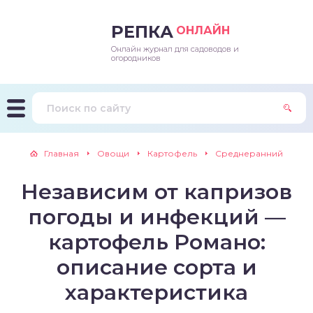
РЕПКА
ОНЛАЙН
Онлайн журнал для садоводов и
епараты и подкормки
ращивание
траскороспелая
ннеспелый
ьтраранний
огородников
ращивание
ннеспелые
ороспелая
еднеранний
ннеспелый
лезни
еднеранние
ннеспелая
еднеспелый
еднеранний
Главная
Овощи
Картофель
Среднеранний
едители
еднеспелые
еднеранняя
зднеспелый
еднеспелый
Независим от капризов
траранние
зднеспелые
еднеспелая
еднепоздний
погоды и инфекций —
ннеспелые
еднепоздняя
зднеспелый
картофель Романо:
описание сорта и
еднеранние
зднеспелая
характеристика
еднеспелые