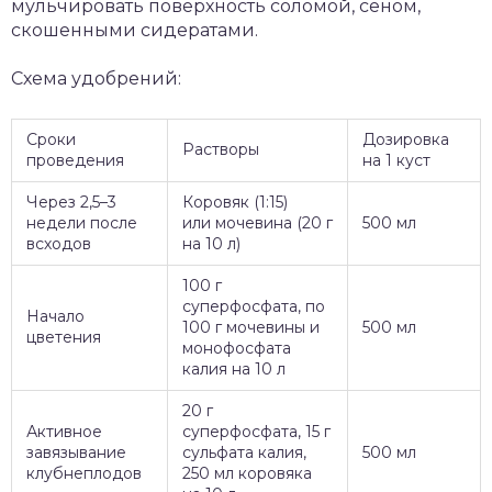
мульчировать поверхность соломой, сеном,
скошенными сидератами.
Схема удобрений:
Сроки
Дозировка
Растворы
проведения
на 1 куст
Через 2,5–3
Коровяк (1:15)
недели после
или мочевина (20 г
500 мл
всходов
на 10 л)
100 г
суперфосфата, по
Начало
100 г мочевины и
500 мл
цветения
монофосфата
калия на 10 л
20 г
Активное
суперфосфата, 15 г
завязывание
сульфата калия,
500 мл
клубнеплодов
250 мл коровяка