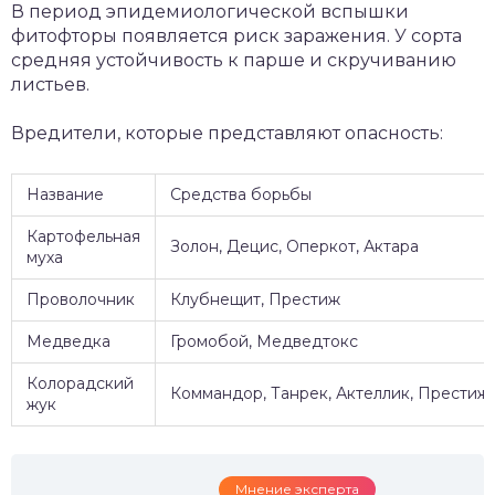
В период эпидемиологической вспышки
фитофторы появляется риск заражения. У сорта
средняя устойчивость к парше и скручиванию
листьев.
Вредители, которые представляют опасность:
Название
Средства борьбы
Картофельная
Золон, Децис, Оперкот, Актара
муха
Проволочник
Клубнещит, Престиж
Медведка
Громобой, Медведтокс
Колорадский
Коммандор, Танрек, Актеллик, Престиж
жук
Мнение эксперта