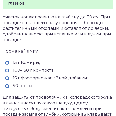
глазков.
Участок копают осенью на глубину до 30 см. При
посадке в траншеи сразу наполняют борозды
растительными отходами и оставляют до весны.
Удобрения вносят при вспашке или в лунки при
посадке.
Норма на 1 ямку:
15 г Кемиры;
100–150 г компоста;
15 г фосфорно-калийной добавки;
50 торфа.
Для защиты от проволочника, колорадского жука
в лунки вносят луковую шелуху, цедру
цитрусовых. Золу смешивают с землей и при
посадке засыпают клубни, которые выкладывают