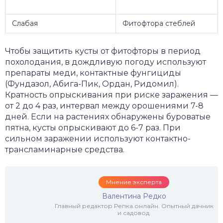
Слабая
Фитофтора стеблей
Чтобы защитить кусты от фитофторы в период
похолодания, в дождливую погоду используют
препараты меди, контактные фунгициды
(Фундазол, Абига-Пик, Ордан, Ридомил).
Кратность опрыскивания при риске заражения —
от 2 до 4 раз, интервал между орошениями 7-8
дней. Если на растениях обнаружены буроватые
пятна, кусты опрыскивают до 6-7 раз. При
сильном заражении используют контактно-
трансламинарные средства.
Мнение эксперта
Валентина Редко
Главный редактор Репка.онлайн. Опытный дачник
и садовод.