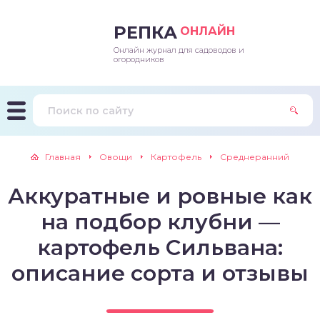
РЕПКА
ОНЛАЙН
Онлайн журнал для садоводов и
епараты и подкормки
ращивание
траскороспелая
ннеспелый
ьтраранний
огородников
ращивание
ннеспелые
ороспелая
еднеранний
ннеспелый
лезни
еднеранние
ннеспелая
еднеспелый
еднеранний
Главная
Овощи
Картофель
Среднеранний
едители
еднеспелые
еднеранняя
зднеспелый
еднеспелый
Аккуратные и ровные как
траранние
зднеспелые
еднеспелая
еднепоздний
на подбор клубни —
ннеспелые
еднепоздняя
зднеспелый
картофель Сильвана:
описание сорта и отзывы
еднеранние
зднеспелая
еднеспелые