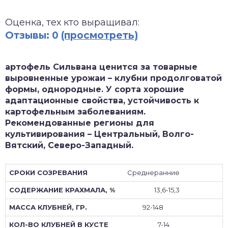
зднеспелые
Оценка, тех кто выращивал:
Отзывы: 0
(просмотреть)
артофель Сильвана ценится за товарные
выровненные урожаи – клубни продолговатой
формы, однородные. У сорта хорошие
адаптационные свойства, устойчивость к
картофельным заболеваниям.
Рекомендованные регионы для
культивирования – Центральный, Волго-
Вятский, Северо-Западный.
Среднеранние
13,6-15,3
92-148
7-14