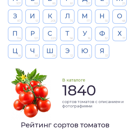
107
185
85
81
107
11
25
З
И
К
Л
М
Н
О
87
51
205
75
171
55
48
П
Р
С
Т
У
Ф
Х
114
121
223
56
16
32
17
Ц
Ч
Ш
Э
Ю
Я
18
85
28
12
5
33
В каталоге
1840
сортов томатов с описанием и
фотографиями
Рейтинг сортов томатов