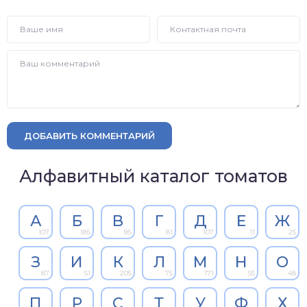
ДОБАВИТЬ КОММЕНТАРИЙ
Алфавитный каталог томатов
А
Б
В
Г
Д
Е
Ж
107
185
85
81
107
11
25
З
И
К
Л
М
Н
О
87
51
205
75
171
55
48
П
Р
С
Т
У
Ф
Х