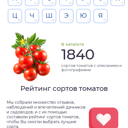
114
121
223
56
16
32
17
Ц
Ч
Ш
Э
Ю
Я
18
85
28
12
5
33
В каталоге
1840
сортов томатов с описанием и
фотографиями
Рейтинг сортов томатов
Мы собрали множество отзывов,
наблюдений и впечатлений дачников
и садоводов, и с их помощью
составили рейтинг сортов томатов,
чтобы Вы смогли выбрать лучшие
сорта.