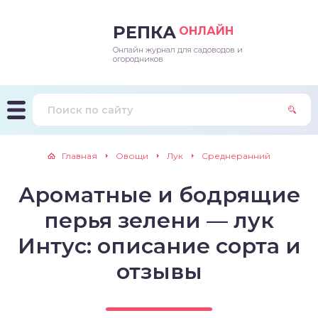
РЕПКА
ОНЛАЙН
Онлайн журнал для садоводов и
епараты и подкормки
ращивание
траскороспелая
ннеспелый
ьтраранний
огородников
ращивание
ннеспелые
ороспелая
еднеранний
ннеспелый
лезни
еднеранние
ннеспелая
еднеспелый
еднеранний
Главная
Овощи
Лук
Среднеранний
едители
еднеспелые
еднеранняя
зднеспелый
еднеспелый
Ароматные и бодрящие
траранние
зднеспелые
еднеспелая
еднепоздний
перья зелени — лук
ннеспелые
еднепоздняя
зднеспелый
Интус: описание сорта и
отзывы
еднеранние
зднеспелая
еднеспелые