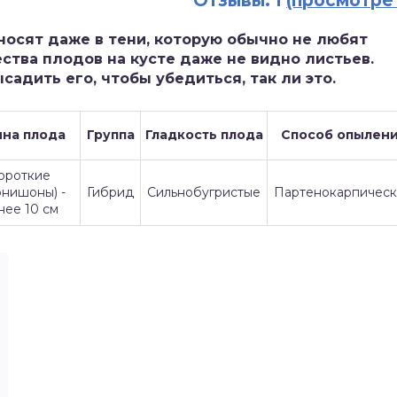
Отзывы: 1
(просмотре
носят даже в тени, которую обычно не любят
ства плодов на кусте даже не видно листьев.
садить его, чтобы убедиться, так ли это.
на плода
Группа
Гладкость плода
Способ опылен
ороткие
рнишоны) -
Гибрид
Сильнобугристые
Партенокарпичес
нее 10 см