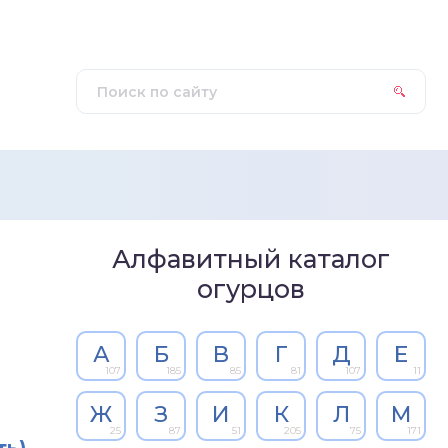
Алфавитный каталог
огурцов
А
Б
В
Г
Д
Е
107
185
85
81
107
11
Ж
З
И
К
Л
М
25
87
51
205
75
171