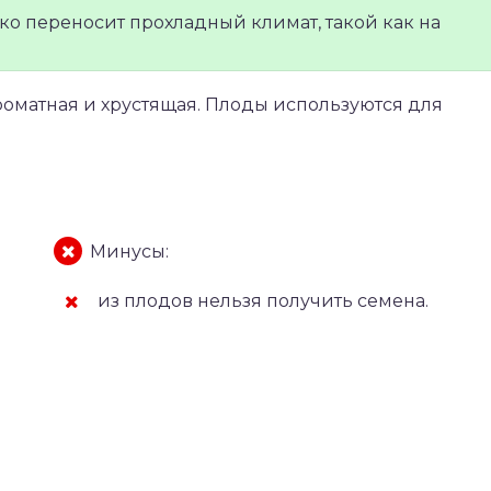
ко переносит прохладный климат, такой как на
роматная и хрустящая. Плоды используются для
Минусы:
из плодов нельзя получить семена.