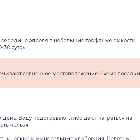
 середине апреля в небольшие торфяные емкости.
-30 суток.
печивают солнечное местоположение. Схема посадк
 день. Воду подогревают либо дают нагреться на
ть нельзя.
анические и минеральные удобрения. Полезны