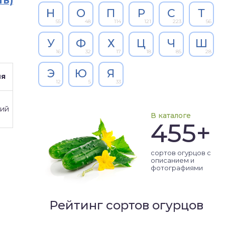
ть)
Н
О
П
Р
С
Т
55
48
114
121
223
56
У
Ф
Х
Ц
Ч
Ш
16
32
17
18
85
28
Э
Ю
Я
ия
12
5
33
кий
В каталоге
455+
сортов огурцов с
описанием и
фотографиями
Рейтинг сортов огурцов