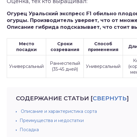
Оценка, тех кто выращивал:
зднеспелые
Огурец Уральский экспресс F1 обильно плодо
огурцы. Производитель уверяет, что от множе
Описание гибрида подсказывает, что стоит вы
Место
Сроки
Способ
Дли
посадки
созревания
применения
К
Раннеспелый
Универсальный
Универсальный
(ко
(35-45 дней)
ме
СОДЕРЖАНИЕ СТАТЬИ
[
СВЕРНУТЬ
]
Описание и характеристика сорта
Преимущества и недостатки
Посадка