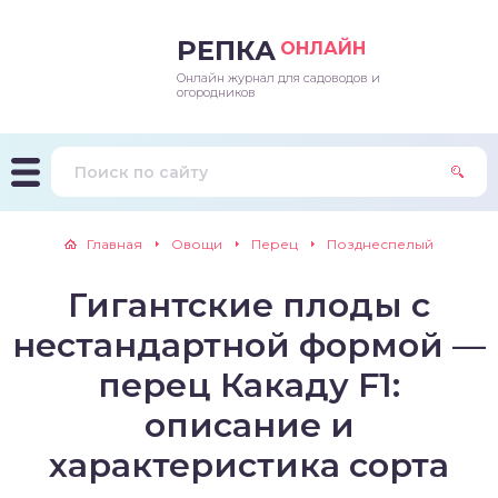
РЕПКА
ОНЛАЙН
Онлайн журнал для садоводов и
епараты и подкормки
ращивание
траскороспелая
ннеспелый
ьтраранний
огородников
ращивание
ннеспелые
ороспелая
еднеранний
ннеспелый
лезни
еднеранние
ннеспелая
еднеспелый
еднеранний
Главная
Овощи
Перец
Позднеспелый
едители
еднеспелые
еднеранняя
зднеспелый
еднеспелый
Гигантские плоды с
траранние
зднеспелые
еднеспелая
еднепоздний
нестандартной формой —
ннеспелые
еднепоздняя
зднеспелый
перец Какаду F1:
описание и
еднеранние
зднеспелая
характеристика сорта
еднеспелые