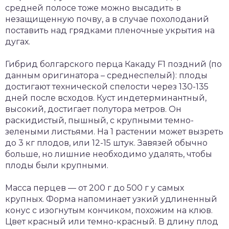
средней полосе тоже можно высадить в
незащищенную почву, а в случае похолоданий
поставить над грядками пленочные укрытия на
дугах.
Гибрид болгарского перца Какаду F1 поздний (по
данным оригинатора – среднеспелый): плоды
достигают технической спелости через 130-135
дней после всходов. Куст индетерминантный,
высокий, достигает полутора метров. Он
раскидистый, пышный, с крупными темно-
зелеными листьями. На 1 растении может вызреть
до 3 кг плодов, или 12-15 штук. Завязей обычно
больше, но лишние необходимо удалять, чтобы
плоды были крупными.
Масса перцев — от 200 г до 500 г у самых
крупных. Форма напоминает узкий удлиненный
конус с изогнутым кончиком, похожим на клюв.
Цвет красный или темно-красный. В длину плод