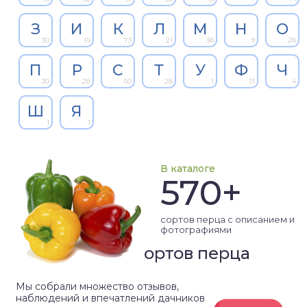
З
И
К
Л
М
Н
О
30
10
73
21
38
9
28
П
Р
С
Т
У
Ф
Ч
30
28
50
28
1
13
4
Ш
Я
1
1
В каталоге
570+
сортов перца с описанием и
фотографиями
Рейтинг сортов перца
Мы собрали множество отзывов,
наблюдений и впечатлений дачников