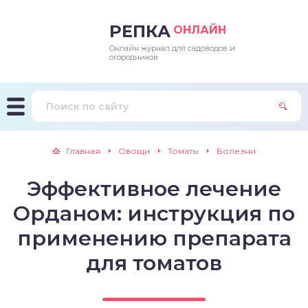
РЕПКА
ОНЛАЙН
Онлайн журнал для садоводов и
епараты и подкормки
ращивание
траскороспелая
ннеспелый
ьтраранний
огородников
ращивание
ннеспелые
ороспелая
еднеранний
ннеспелый
лезни
еднеранние
ннеспелая
еднеспелый
еднеранний
Главная
Овощи
Томаты
Болезни
едители
еднеспелые
еднеранняя
зднеспелый
еднеспелый
Эффективное лечение
траранние
зднеспелые
еднеспелая
еднепоздний
Орданом: инструкция по
ннеспелые
еднепоздняя
зднеспелый
применению препарата
для томатов
еднеранние
зднеспелая
еднеспелые