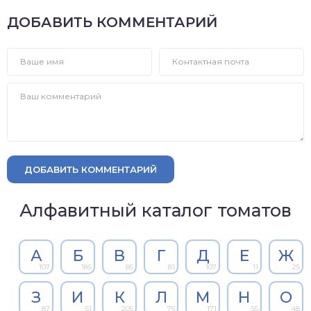
ДОБАВИТЬ КОММЕНТАРИЙ
ДОБАВИТЬ КОММЕНТАРИЙ
Алфавитный каталог томатов
А
Б
В
Г
Д
Е
Ж
107
185
85
81
107
11
25
З
И
К
Л
М
Н
О
87
51
205
75
171
55
48