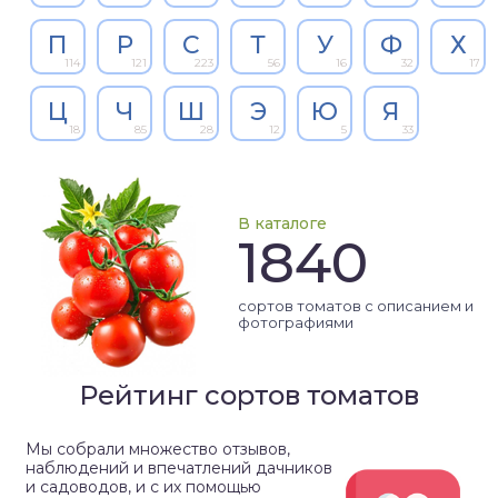
П
Р
С
Т
У
Ф
Х
114
121
223
56
16
32
17
Ц
Ч
Ш
Э
Ю
Я
18
85
28
12
5
33
В каталоге
1840
сортов томатов с описанием и
фотографиями
Рейтинг сортов томатов
Мы собрали множество отзывов,
наблюдений и впечатлений дачников
и садоводов, и с их помощью