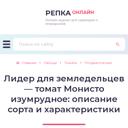
РЕПКА
ОНЛАЙН
Онлайн журнал для садоводов и
епараты и подкормки
ращивание
траскороспелая
ннеспелый
ьтраранний
огородников
ращивание
ннеспелые
ороспелая
еднеранний
ннеспелый
лезни
еднеранние
ннеспелая
еднеспелый
еднеранний
Главная
Овощи
Томаты
Позднеспелые
едители
еднеспелые
еднеранняя
зднеспелый
еднеспелый
Лидер для земледельцев
траранние
зднеспелые
еднеспелая
еднепоздний
— томат Монисто
ннеспелые
еднепоздняя
зднеспелый
изумрудное: описание
сорта и характеристики
еднеранние
зднеспелая
еднеспелые