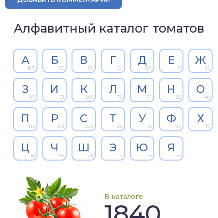
Алфавитный каталог томатов
А
Б
В
Г
Д
Е
Ж
107
185
85
81
107
11
25
З
И
К
Л
М
Н
О
87
51
205
75
171
55
48
П
Р
С
Т
У
Ф
Х
114
121
223
56
16
32
17
Ц
Ч
Ш
Э
Ю
Я
18
85
28
12
5
33
В каталоге
1840