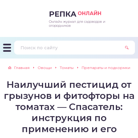
РЕПКА
ОНЛАЙН
Онлайн журнал для садоводов и
епараты и подкормки
ращивание
траскороспелая
ннеспелый
ьтраранний
огородников
ращивание
ннеспелые
ороспелая
еднеранний
ннеспелый
лезни
еднеранние
ннеспелая
еднеспелый
еднеранний
Главная
Овощи
Томаты
Препараты и подкормки
едители
еднеспелые
еднеранняя
зднеспелый
еднеспелый
Наилучший пестицид от
траранние
зднеспелые
еднеспелая
еднепоздний
грызунов и фитофторы на
ннеспелые
еднепоздняя
зднеспелый
томатах — Спасатель:
инструкция по
еднеранние
зднеспелая
применению и его
еднеспелые