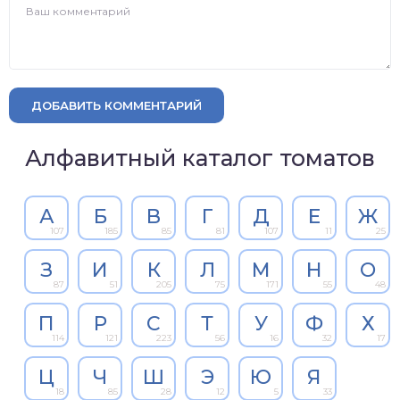
ДОБАВИТЬ КОММЕНТАРИЙ
Алфавитный каталог томатов
А
Б
В
Г
Д
Е
Ж
107
185
85
81
107
11
25
З
И
К
Л
М
Н
О
87
51
205
75
171
55
48
П
Р
С
Т
У
Ф
Х
114
121
223
56
16
32
17
Ц
Ч
Ш
Э
Ю
Я
18
85
28
12
5
33