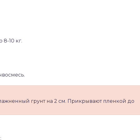
 8-10 кг.
чвосмесь.
влажненный грунт на 2 см. Прикрывают пленкой до
;