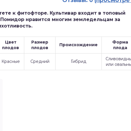
Отзывы: 0
(просмотре
тете к фитофторе. Культивар входит в топовый
. Помидор нравится многим земледельцам за
ихотливость.
Цвет
Размер
Форма
Происхождение
плодов
плодов
плода
Сливовидн
Красные
Средний
Гибрид
или овальн