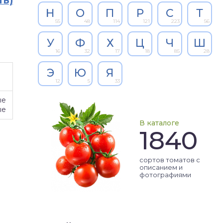
ть)
Н
О
П
Р
С
Т
55
48
114
121
223
56
У
Ф
Х
Ц
Ч
Ш
16
32
17
18
85
28
Э
Ю
Я
12
5
33
ые
ые
В каталоге
1840
сортов томатов с
описанием и
фотографиями