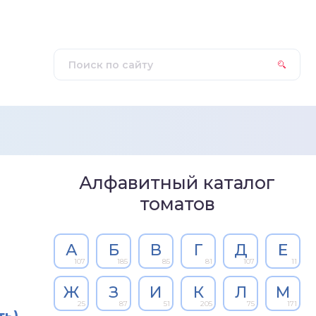
Алфавитный каталог
томатов
А
Б
В
Г
Д
Е
107
185
85
81
107
11
Ж
З
И
К
Л
М
25
87
51
205
75
171