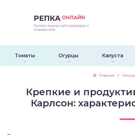
РЕПКА
ОНЛАЙН
епараты и подкормки
ращивание
траскороспелая
ннеспелый
ьтраранний
Онлайн журнал для садоводов и
огородников
ращивание
ннеспелые
ороспелая
еднеранний
ннеспелый
лезни
еднеранние
ннеспелая
еднеспелый
еднеранний
Томаты
Огурцы
Капуста
едители
еднеспелые
еднеранняя
зднеспелый
еднеспелый
Главная
Овощ
траранние
зднеспелые
еднеспелая
еднепоздний
Крепкие и продукти
ннеспелые
еднепоздняя
зднеспелый
Карлсон: характери
еднеранние
зднеспелая
еднеспелые