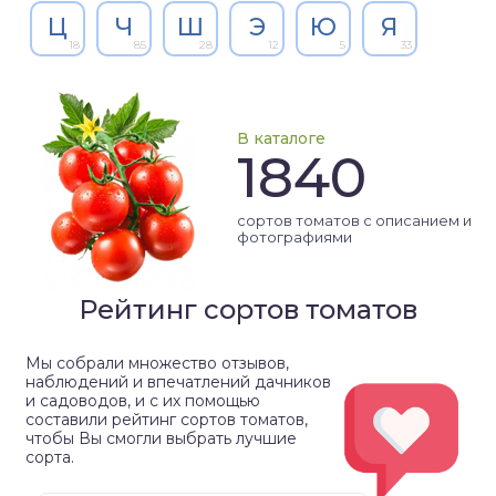
Ц
Ч
Ш
Э
Ю
Я
18
85
28
12
5
33
В каталоге
1840
сортов томатов с описанием и
фотографиями
Рейтинг сортов томатов
Мы собрали множество отзывов,
наблюдений и впечатлений дачников
и садоводов, и с их помощью
составили рейтинг сортов томатов,
чтобы Вы смогли выбрать лучшие
сорта.