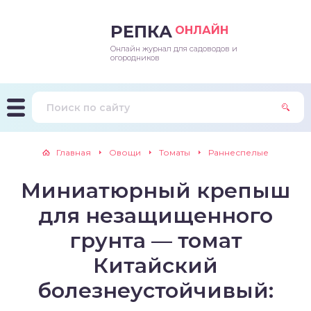
РЕПКА
ОНЛАЙН
Онлайн журнал для садоводов и
епараты и подкормки
ращивание
траскороспелая
ннеспелый
ьтраранний
огородников
ращивание
ннеспелые
ороспелая
еднеранний
ннеспелый
лезни
еднеранние
ннеспелая
еднеспелый
еднеранний
Главная
Овощи
Томаты
Раннеспелые
едители
еднеспелые
еднеранняя
зднеспелый
еднеспелый
Миниатюрный крепыш
траранние
зднеспелые
еднеспелая
еднепоздний
для незащищенного
ннеспелые
еднепоздняя
зднеспелый
грунта — томат
Китайский
еднеранние
зднеспелая
болезнеустойчивый:
еднеспелые