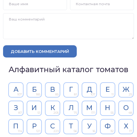
ДОБАВИТЬ КОММЕНТАРИЙ
Алфавитный каталог томатов
А
Б
В
Г
Д
Е
Ж
107
185
85
81
107
11
25
З
И
К
Л
М
Н
О
87
51
205
75
171
55
48
П
Р
С
Т
У
Ф
Х
114
121
223
56
16
32
17