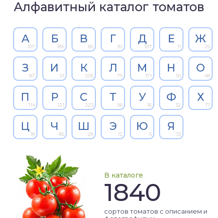
Алфавитный каталог томатов
А
Б
В
Г
Д
Е
Ж
107
185
85
81
107
11
25
З
И
К
Л
М
Н
О
87
51
205
75
171
55
48
П
Р
С
Т
У
Ф
Х
114
121
223
56
16
32
17
Ц
Ч
Ш
Э
Ю
Я
18
85
28
12
5
33
В каталоге
1840
сортов томатов с описанием и