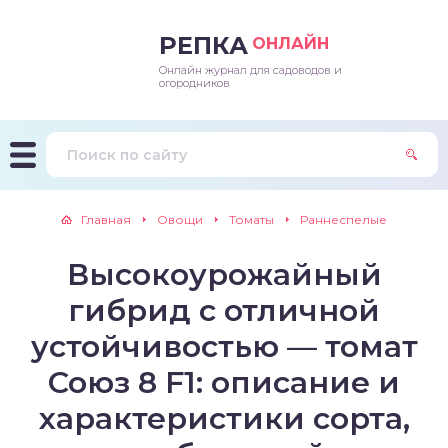
РЕПКА
ОНЛАЙН
Онлайн журнал для садоводов и
епараты и подкормки
ращивание
траскороспелая
ннеспелый
ьтраранний
огородников
ращивание
ннеспелые
ороспелая
еднеранний
ннеспелый
лезни
еднеранние
ннеспелая
еднеспелый
еднеранний
Главная
Овощи
Томаты
Раннеспелые
едители
еднеспелые
еднеранняя
зднеспелый
еднеспелый
Высокоурожайный
траранние
зднеспелые
еднеспелая
еднепоздний
гибрид с отличной
ннеспелые
еднепоздняя
зднеспелый
устойчивостью — томат
Союз 8 F1: описание и
еднеранние
зднеспелая
характеристики сорта,
еднеспелые