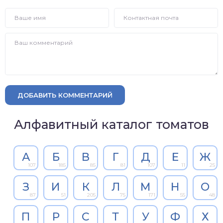
ДОБАВИТЬ КОММЕНТАРИЙ
Алфавитный каталог томатов
А
Б
В
Г
Д
Е
Ж
107
185
85
81
107
11
25
З
И
К
Л
М
Н
О
87
51
205
75
171
55
48
П
Р
С
Т
У
Ф
Х