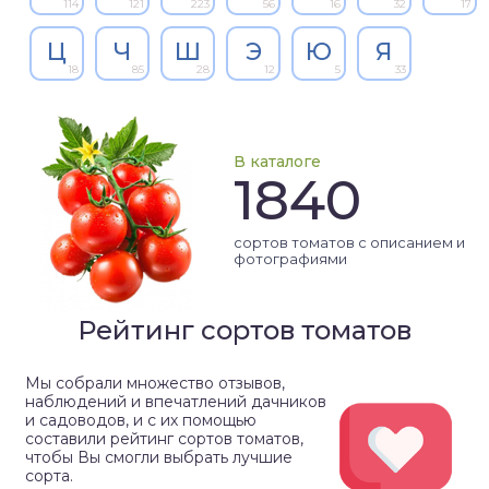
114
121
223
56
16
32
17
Ц
Ч
Ш
Э
Ю
Я
18
85
28
12
5
33
В каталоге
1840
сортов томатов с описанием и
фотографиями
Рейтинг сортов томатов
Мы собрали множество отзывов,
наблюдений и впечатлений дачников
и садоводов, и с их помощью
составили рейтинг сортов томатов,
чтобы Вы смогли выбрать лучшие
сорта.