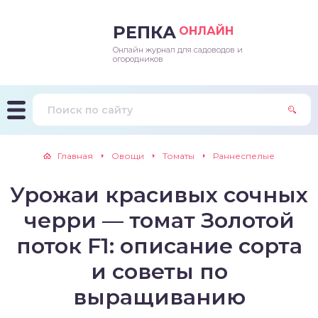
РЕПКА
ОНЛАЙН
Онлайн журнал для садоводов и
епараты и подкормки
ращивание
траскороспелая
ннеспелый
ьтраранний
огородников
ращивание
ннеспелые
ороспелая
еднеранний
ннеспелый
лезни
еднеранние
ннеспелая
еднеспелый
еднеранний
Главная
Овощи
Томаты
Раннеспелые
едители
еднеспелые
еднеранняя
зднеспелый
еднеспелый
Урожаи красивых сочных
траранние
зднеспелые
еднеспелая
еднепоздний
черри — томат Золотой
ннеспелые
еднепоздняя
зднеспелый
поток F1: описание сорта
и советы по
еднеранние
зднеспелая
выращиванию
еднеспелые