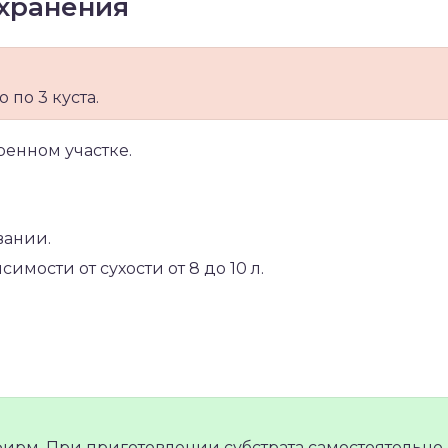
хранения
 по 3 куста.
ренном участке.
вании.
имости от сухости от 8 до 10 л.
фирм. При приготовлении субстрата самостоятельно