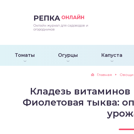
РЕПКА
ОНЛАЙН
епараты и подкормки
ращивание
траскороспелая
ннеспелый
ьтраранний
Онлайн журнал для садоводов и
огородников
ращивание
ннеспелые
ороспелая
еднеранний
ннеспелый
лезни
еднеранние
ннеспелая
еднеспелый
еднеранний
Томаты
Огурцы
Капуста
едители
еднеспелые
еднеранняя
зднеспелый
еднеспелый
Главная
Овощи
траранние
зднеспелые
еднеспелая
еднепоздний
Кладезь витаминов 
ннеспелые
еднепоздняя
зднеспелый
Фиолетовая тыква: оп
урож
еднеранние
зднеспелая
еднеспелые