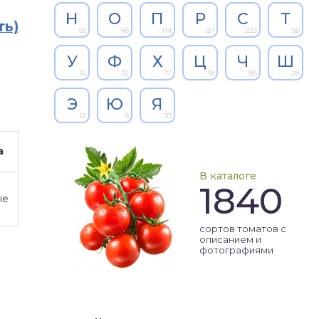
Н
О
П
Р
С
Т
ть)
55
48
114
121
223
56
У
Ф
Х
Ц
Ч
Ш
16
32
17
18
85
28
Э
Ю
Я
12
5
33
а
В каталоге
1840
ые
сортов томатов с
описанием и
фотографиями