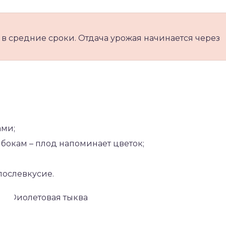
 в средние сроки. Отдача урожая начинается через
ами;
бокам – плод напоминает цветок;
послевкусие.