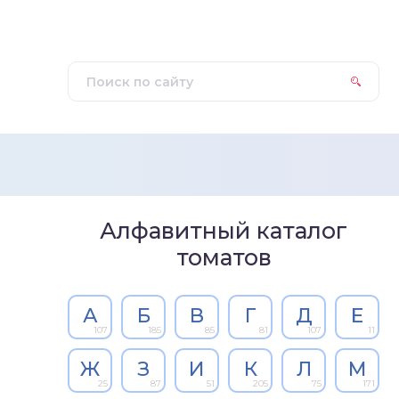
Алфавитный каталог
томатов
А
Б
В
Г
Д
Е
107
185
85
81
107
11
Ж
З
И
К
Л
М
25
87
51
205
75
171